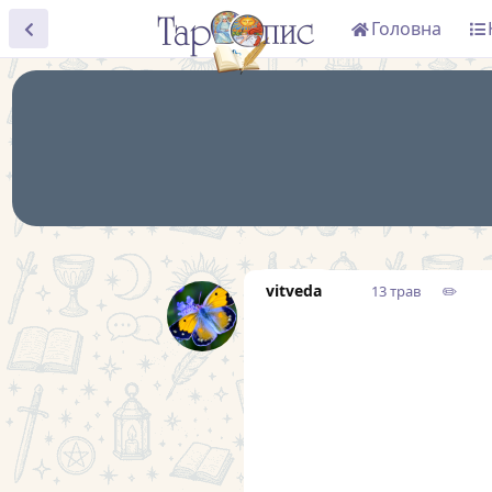
Головна
vitveda
13 трав
✏️