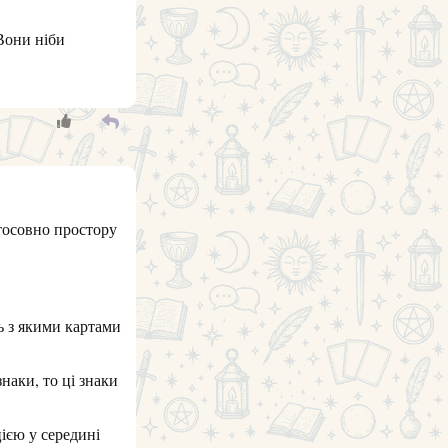
 Вони ніби
стосовно простору
ь з якими картами
наки, то ці знаки
цією у середині