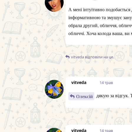
А мені інтуітивно подобається 
інформативною та змушує занур
обрала другий, обличчя, облич
обличчі. Хоча колода ваша, ви 
vitveda
відповіли на це.
vitveda
14 трав
дякую за відгук. 
Олексій
vitveda
14 трав