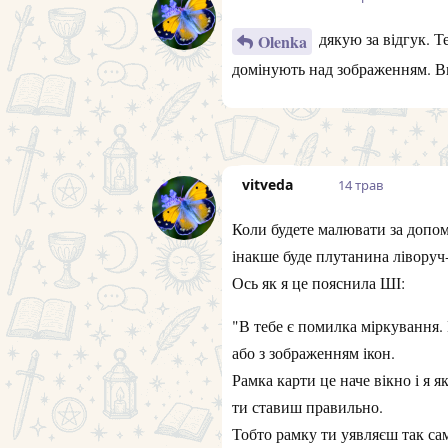
дякую за відгук. Т
Olenka
домінують над зображенням. В
vitveda
14 трав
Коли будете малювати за допом
інакше буде плутанина ліворуч
Ось як я це пояснила ШІ:
"В тебе є помилка міркування.
або з зображенням ікон.
Рамка карти це наче вікно і я 
ти ставиш правильно.
Тобто рамку ти уявляєш так сам