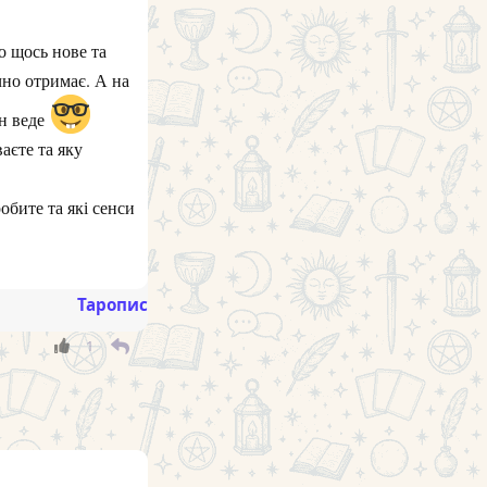
о щось нове та
чно отримає. А на
ін веде
аєте та яку
обите та які сенси
Таропис
1