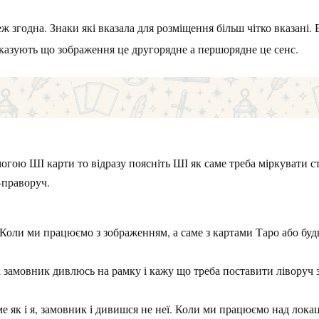
еж згодна. Знаки які вказала для розміщення більш чітко вказані.
казують що зображення це другорядне а першорядне це сенс.
огою ШІ карти то відразу поясніть ШІ як саме треба міркувати 
-праворуч.
 Коли ми працюємо з зображенням, а саме з картами Таро або буд
як замовник дивлюсь на рамку і кажу що треба поставити ліворуч з
е як і я, замовник і дивишся не неї. Коли ми працюємо над лока