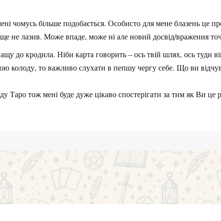
ені чомусь більше подобається. Особисто для мене блазень це пр
е ще не лазив. Може впаде, може ні але новий досвід/враження то
пащу до кродила. Ніби карта говорить – ось твій шлях, ось туди в
ою колоду, то важливо слухати в пепшу чергу себе. Що ви відчув
у Таро тож мені буде дуже цікаво спостерігати за тим як Ви це р