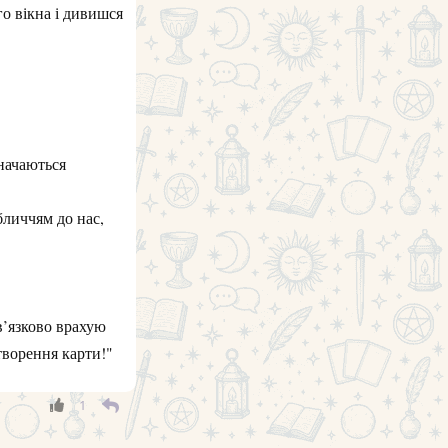
го вікна і дивишся
значаються
бличчям до нас,
в’язково врахую
творення карти!"
1