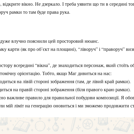
 відкрите вікно. Не дзеркало. І треба уявити що ти в середині то
оруч рамки то там буде права рука.
и дуже влучно пояснили цей просторовий нюанс.
ку карти (як про об’єкт на площині), “ліворуч” і “праворуч” ви
стору всередині “вікна”, де знаходиться персонаж, який стоїть о
томічну орієнтацію. Тобто, якщо Маг дивиться на нас:
одиться на лівій стороні зображення (там, де лівий край рамки).
одиться на правій стороні зображення (біля правого краю рамки).
йсно важливе правило для правильної побудови композиції. Я обо
ли мій ліміт на генерацію оновиться і ми зможемо продовжити с