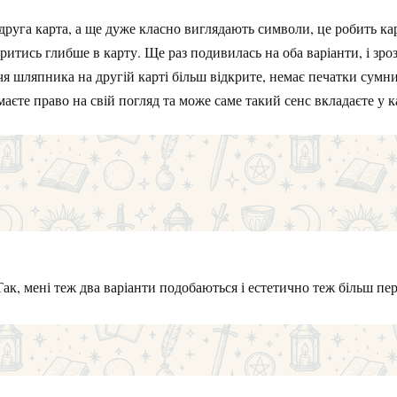
друга карта, а ще дуже класно виглядають символи, це робить ка
итись глибше в карту. Ще раз подивилась на оба варіанти, і зро
чя шляпника на другій карті більш відкрите, немає печатки сумни
маєте право на свій погляд та може саме такий сенс вкладаєте у к
Так, мені теж два варіанти подобаються і естетично теж більш пе