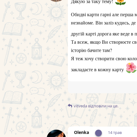
Дякую за таку тему!
Обидві карти гарні але перша м
незнайоме. Він заліз кудись, д
другій карті дорога яке веде в 
Та всеж, якщо Ви створюєте св
історію бачите там?
Я теж хочу створити свою колод
закладаєте в кожну карту
vitveda
відповіли на це.
Olenka
14 трав