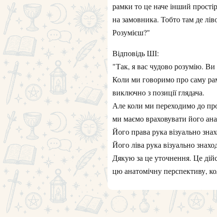
рамки то це наче інший простір,
на замовника. Тобто там де лів
Розумієш?"
Відповідь ШІ:
"Так, я вас чудово розумію. В
​Коли ми говоримо про саму рам
виключно з позиції глядача.
​Але коли ми переходимо до про
ми маємо враховувати його ана
​Його права рука візуально знах
​Його ліва рука візуально знах
​Дякую за це уточнення. Це ді
цю анатомічну перспективу, ко