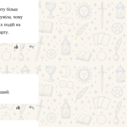
рту більш
зуміла, чому
х подій на
арту.
2
рший.