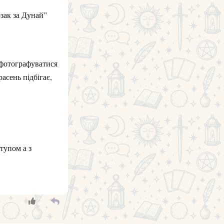
озак за Дунай”
ь фотографуватися
расень підбігає,
тупом а з