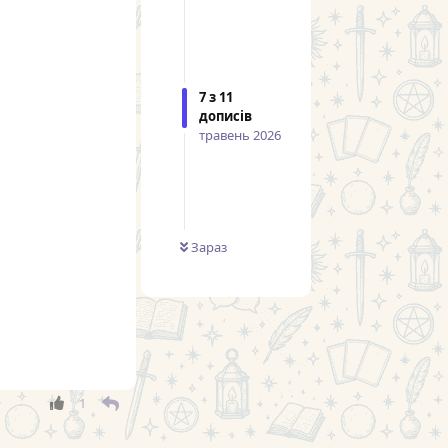
7
з
11
дописів
травень 2026
Зараз
1