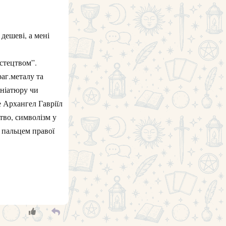
дешеві, а мені
стецтвом”.
аг.металу та
ініатюру чи
е Архангел Гавріїл
тво, символізм у
 пальцем правої