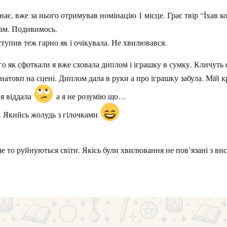
нає, вже за нього отримував номінацію 1 місце. Грає твір “Їхав к
там. Подивимось.
тупив теж гарно як і очікувала. Не хвилювався.
ого як сфоткали я вже сховала диплом і іграшку в сумку. Кличут
 натовп на сцені. Диплом дала в руки а про іграшку забула. Мій к
я віддала
а я не розумію що…
а. Якийсь жолудь з гілочками
 то руйнуються світи. Якісь були хвилювання не пов’язані з вис