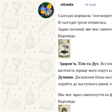
vitveda
14 трав
Сьогодні вирішила “поговорити
Я сьогодні трохи втомилась.
Задаю питання: яке моє самопо
Відповідь:
Здоров’я, Тіло та Дух
"
: Всі н
вагітність (краще мати поруч к
Духовно
:
Досягнення більш вис
перейти до наступного рівня; 
Яке моє зараз самопочуття на 
Відповідь: