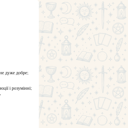
 не дуже добре;
ції і розумінні;
"