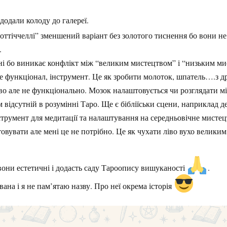
одали колоду до галереї.
оттіччеллі” зменшений варіант без золотого тиснення бо вони не 
.
і бо виникає конфлікт між “великим мистецтвом” і “низьким ми
е функціонал, інструмент. Це як зробити молоток, шпатель….з др
о але не функціонально. Мозок налаштовується чи розглядати м
 відсутній в розумінні Таро. Ще є бібліїськи сцени, наприклад д
струмент для медитації та налаштування на середньовічне мистец
вувати але мені це не потрібно. Це як чухати ліво вухо великим
 вони естетичні і додасть саду Тароопису вишуканості
.
вана і я не пам’ятаю назву. Про неї окрема історія