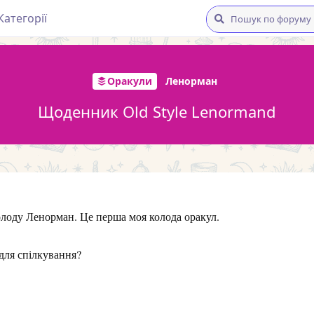
Категорії
Оракули
Ленорман
Щоденник Old Style Lenormand
олоду Ленорман. Це перша моя колода оракул.
для спілкування?