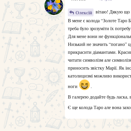
вітаю! Дякую що д
Олексій
В мене є колода “Золоте Таро Б
треба було зрозуміти їх потребу
Для мене вони не функціональн
Низький не значить “погано” ц
прикрасити діамантами. Красив
читати символізм але символізм
приносить звістку Марії. Як ін
католицизмі можливо використо
ноги
.
В галерею додайте будь ласка,
Є ще колода Таро але вона захо