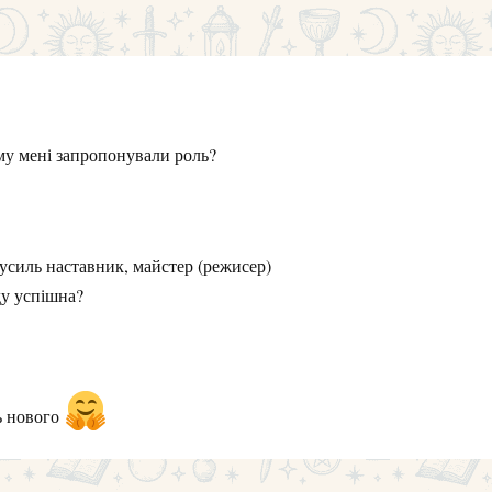
му мені запропонували роль?
зусиль наставник, майстер (режисер)
ду успішна?
ь нового