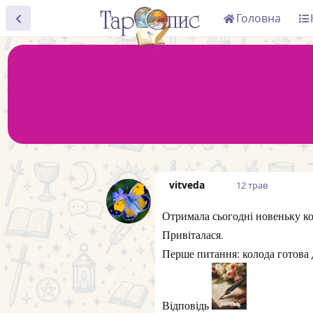
Головна
vitveda
12 трав
Отримала сьогодні новеньку к
Привіталася.
Перше питання: колода готова 
Відповідь