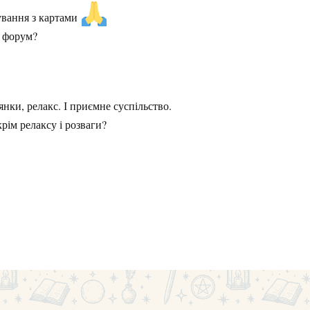
ування з картами
і форум?
нки, релакс. І приємне суспільство.
крім релаксу і розваги?