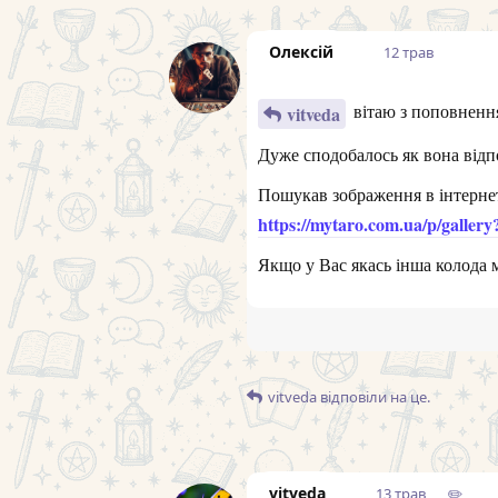
Олексій
12 трав
вітаю з поповнен
vitveda
Дуже сподобалось як вона відп
Пошукав зображення в інтернет
https://mytaro.com.ua/p/galler
Якщо у Вас якась інша колода 
vitveda
відповіли на це.
vitveda
13 трав
✏️