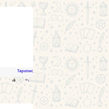
Таропис
1