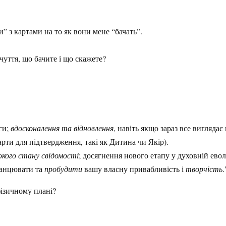
” з картами на то як вони мене “бачать”.
чуття, що бачите і що скажете?
оги;
вдосконалення та відновлення
, навіть якщо зараз все виглядає
арти для підтвердження, такі як Дитина чи Якір).
окого стану свідомості
; досягнення нового етапу у духовній еволю
танцювати та
пробудити
вашу власну привабливість і
творчість
.
фізичному плані?