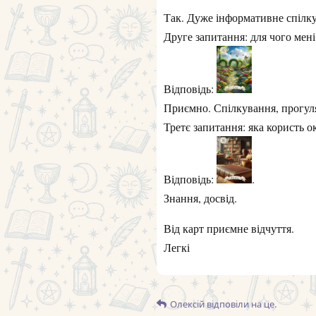
Так. Дуже інформативне спілк
Друге запитання: для чого мен
Відповідь:
Приємно. Спілкування, прогуля
Третє запитання: яка користь о
Відповідь:
.
Знання, досвід.
Від карт приємне відчуття.
Легкі
Олексій
відповіли на це.