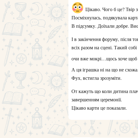
Цікаво. Чого б це? Твір з
Посміхнулась, подякувала кар
В підсумку. Доїхали добре. Вис
І в закінчення форуму, після т
всіх разом на сцені. Такий собі
очи вже мокрі…щось хоче щоб 
А ця іграшка ні на що не схож
Фух, встигла зрозуміти.
От кажуть що коли дитина плаче
завершенням церемонії.
Цікаво карти це показали.