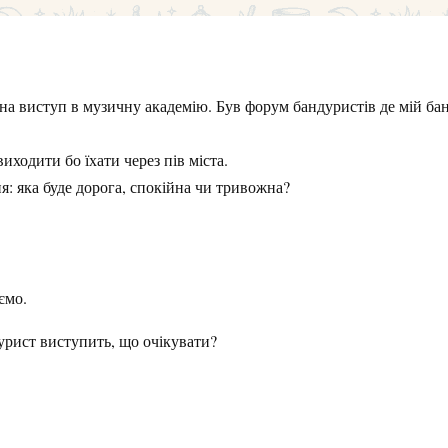
на виступ в музичну академію. Був форум бандуристів де мій ба
иходити бо їхати через пів міста.
: яка буде дорога, спокійна чи тривожна?
ємо.
урист виступить, що очікувати?