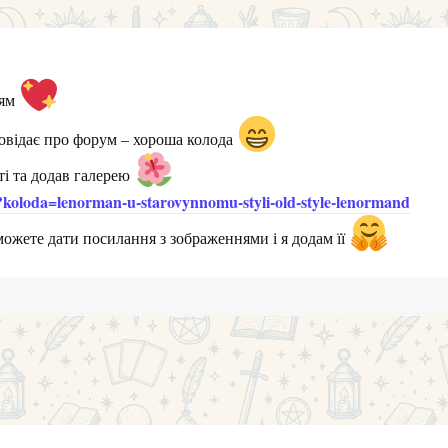
ням
овідає про форум – хороша колода
і та додав галерею
y?koloda=lenorman-u-starovynnomu-styli-old-style-lenormand
можете дати посилання з зображеннями і я додам її