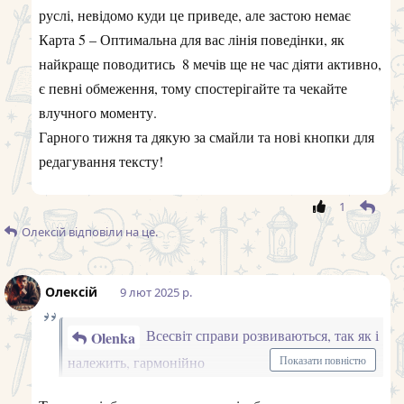
Карта 1 – Як будуть розвиватися важливі справи у
майбутній період
Королева кубків
Тиждень, скоріше за все буде
приємним, сповненим позитивних емоцій та можливо
творчими ідеями
Карта 2 – Якою буде домашня обстановка, спілкування
з близькими, коханою людиною
4 мечів
Ви зможете відпочити та відновити
сили. Все має бути спокійно та врівноважено
Карта 3 – Яким буде ваше самопочуття у майбутній