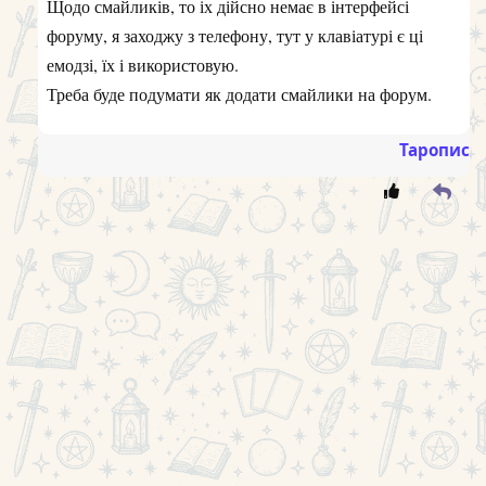
Карта 1 – Як будуть розвиватися важливі справи у
майбутній період
4 пентаклів
Напевно важливі справи будуть
розвиватися доволі повільно. Ви будете намагатись
зберегти контроль над ситуацією, та дуже
бережливого розпоряджатися ресурсами які у вас є.
Карта 2 – Якою буде домашня обстановка, спілкування
з близькими, коханою людиною
Паж мечів
Можливо будуть якісь суперечки,
спроби щось з’ясувати або це просто активна
комунікація, багато розмов чи роздумів.
Карта 3 – Яким буде ваше самопочуття у майбутній