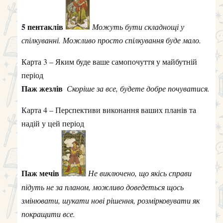
Паж мечів
Не виключено, що якісь справи
підуть не за планом, можливо доведеться щось
змінювати, шукати нові рішення, розмірковувати як
покращити все.
Карта 5 – Оптимальна для вас лінія поведінки, як
найкраще поводитись
3 пентаклів
Сумлінно виконувати свою роботу,
переймати досвід та вчитись новому.
Гарного тижня
Таропис