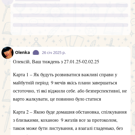
майбутній період
9 мечів якісь плани завершаться
остоточно, ті які віджили себе. або безперспективні, не
варто жалкувати, це повинно було статися
Карта 2 – Якою буде домашня обстановка, спілкування
з близькими, коханою
9 жезлів все за протоколом,
також може бути листування, а взагалі гладенько, без
ексцесів
Карта 3 – Яким буде ваше самопочуття у майбутній
період
6 пентаклів, може щось турбувати, не зрозуміло
що, але напруга може відчуватись
Карта 4 – Перспективи виконання ваших планів та
надій у цей період
8 кубків знов таки ж
завершення якихось планв, щось йде не зовсім тим