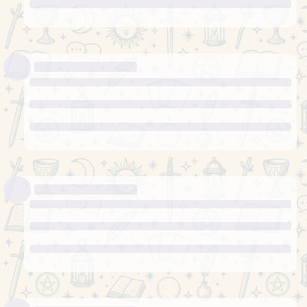
Король жезлів
Тут
теж все стабільно
Загалом Карта може говорити
про лідерство , відповідальність та рішучість з
Вашого боку. Згадав вислів “Як тато скаже – так
по маминому й буде”
Також карта може
буквально говорити про Вашого чоловіка,
можливо Він якось себе проявить, більше ніж
зазвичай, допоможе, підтримає, зробить важливий
вклад у домашніх справах.
Чоловік далеко, я тут без його підтримки, але його
банківська карта процюю і в Україні, доведено
практичним шляхом. До речі, спілкувалась зі
знайомим, але тут ХЗ, він чоловік, але гей, трошки