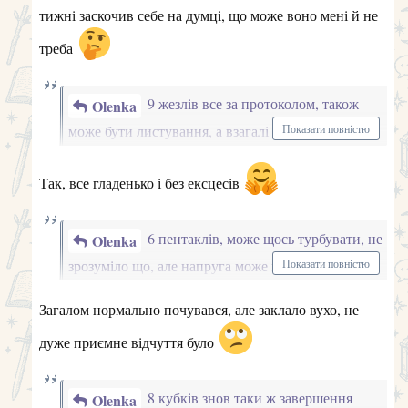
Olenka
зрозуміло що, але напруга може відчуватись
Показати повністю
Загалом нормально почувався, але заклало вухо, не
дуже приємне відчуття було
8 кубків знов таки ж завершення
Olenka
якихось планв, щось йде не зовсім тим шляхом,
Показати повністю
яким хотілось
Є багато речей до яких я звик, але мабуть воно мені не
дуже то й потрібно. Якось намагаюсь переосмислити
пріоритети та позбавитись від зайвого.
паж пентаклів, паж учень, як Ви і не
Olenka
одноразово підкреслювали, тобто не слід
Показати повністю
закриватися, та ображатися на світ і тоді він
Намагаюсь вчитись на помилках з минулого без образ і