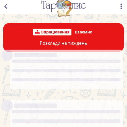
зроблю, свій ноут не взяла з собою, а на цьому
старенькому ще не звикла, але якщо є потреба,
спробою це зробити, сподівюсь за тиждень звикнути
до старого.
Олексій
відповіли на це.
Олексій
20 січ 2025 р.
дякую за зворотний зв’язок
Olenka
Олексій, з Вашого дозволу, розклад
Olenka
на цей тиждень не зроблю, свій ноут не взяла з
собою, а на цьому старенькому ще не звикла, але
якщо є потреба, спробою це зробити, сподівюсь за
тиждень звикнути до старого.