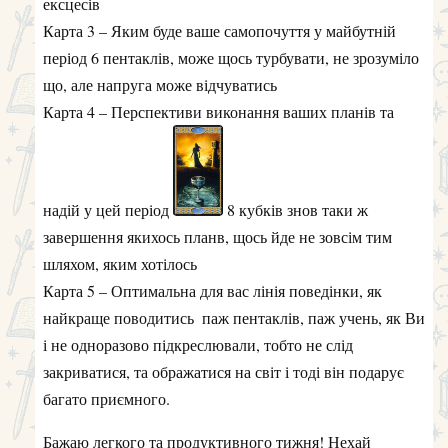
шляхом, яким хотілось
Карта 5 – Оптимальна для вас лінія поведінки, як
найкраще поводитись
паж пентаклів, паж учень, як Ви
і не одноразово підкреслювали, тобто не слід
закриватися, та ображатися на світ і тоді він подарує
багато приємного.
Бажаю легкого та продуктивного тижня! Нехай
щастить!
1
Олексій
відповіли на це.
Олексій
26 січ 2025 р.
розклад для Вас
Olenka
Карта 1 – Як будуть розвиватися важливі справи у