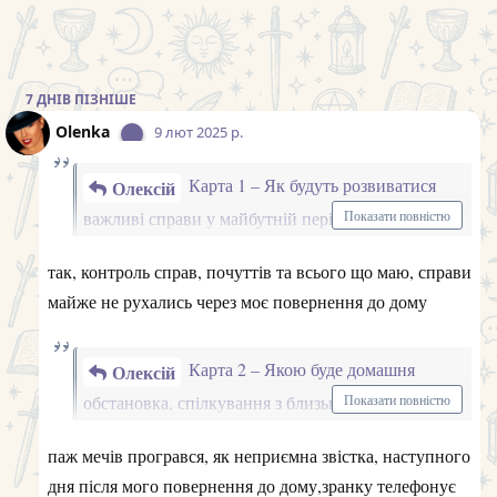
порадою скористалась, намагалась та й досі намагаюсь
зважаючи на можливі негаразди.
Починати щось
бути спостерегачем та на все дивитись як на досвід,
нове, досліджувати, спостерігати за тим як все
важко але іншого виходу не бачу.
відбувається навколо та бути відкритою до нових
пригод
Дякую!
Olenka
9 лют 2025 р.
✏️
Олексій, Ваш тиждень з 10.02.25-16.02.25
Карта 1 – Як будуть розвиватися важливі справи у
майбутній період
Королева Пентаклей справи будуть
розвиватися з прицілом на монетизацію, можлива
співпраця або відвідування державних органів
Карта 2 – Якою буде домашня обстановка, спілкування
з близькими, коханою людиною
10 пентаклів багато
контактів з родичами, але все буде відбуватись у