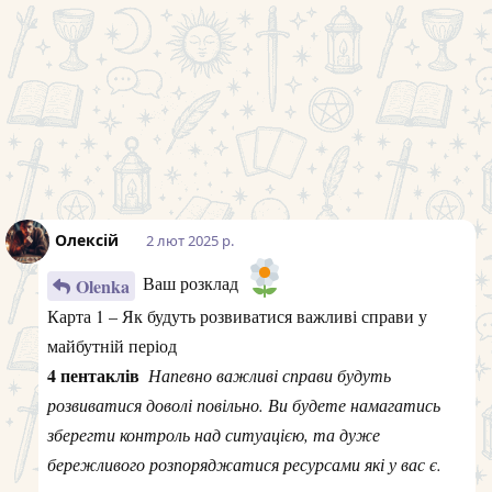
період
5 жезлів
Потягом тижня можуть бути події
які забиратимуть багато сил та енергії
Карта 4 – Перспективи виконання ваших планів та
надій у цей період
Паж жезлів
Ви з ентузіазмом будете виконувати
заплановане, можливо навіть з’являться якісь нові
справи/ідеї
Карта 5 – Оптимальна для вас лінія поведінки, як
найкраще поводитись
Блазень
Грайливо та легко рухатись по життю не
зважаючи на можливі негаразди.
Починати
щось нове, досліджувати, спостерігати за тим як все