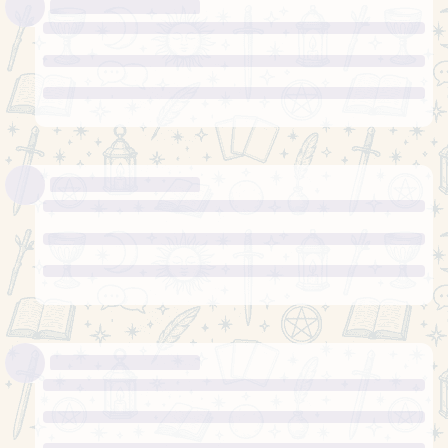
посміялись з ним, намагались домовитись про зустріч
Карта 3 – Яким буде ваше
Олексій
самопочуття у майбутній період