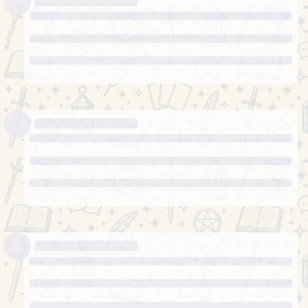
6 жезлів
Карта
перемоги
Ви зможете досягнути значних успіхів
у справах якими займаєтесь.
деякі плани довелось відкласти, інші йдуть своїм
шляхом
Карта 5 – Оптимальна для вас лінія
Олексій