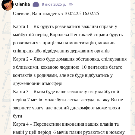
або якась кволість буде, або можливо похмілля,
Показати повністю
чогось така думка прийшла
Похмілля не було, може це погода на мене вплинула,
на вулиці холодно і якось нічого не хочеться
10 мечів в цій колоді, ця карта
Olenka
м"якенька, будете міркувати, як краще авершити
Показати повністю
певні проети
Якихось сутевих зрушень у справах не було.
8 мечів на цьому тижні краще
Olenka
притримати коней, та не робити швидких рухів,
Показати повністю
обмеження араз на краще, не кваптись
Так і було
Дякую за розклад
Ваш розклад на тиждень