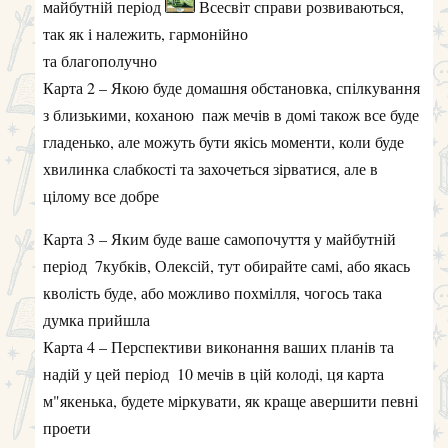
період
7кубків, Олексій, тут обирайте самі, або якась
кволість буде, або можливо похмілля, чогось така
думка прийшла
Карта 4 – Перспективи виконання ваших планів та
надій у цей період
10 мечів в цій колоді, ця карта
м"якенька, будете міркувати, як краще авершити певні
проети
Карта 5 – Оптимальна для вас лінія поведінки, як
найкраще поводитись
8 мечів на цьому тижні краще
притримати коней, та не робити швидких рухів,
обмеження араз на краще, не кваптись.
Гарного тижня!
1
Олексій
відповіли на це.
Олексій
2 лют 2025 р.