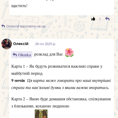
майбутній період
9 мечів
Ця карта може говорити про наші внутрішні
страхи та нав’язливі думки з якими важко впоратись.
Карта 2 – Якою буде домашня обстановка, спілкування
з близькими, коханою людиною
5 пентаклів
Можуть бути складнощі у
спілкуванні. Можливо просто спілкування буде мало.
Карта 3 – Яким буде ваше самопочуття у майбутній
період
Паж жезлів
Скоріше за все, будете добре почуватися.
Карта 4 – Перспективи виконання ваших планів та
надій у цей період