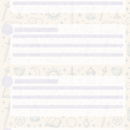
Добре
Таропис
1
6 ДНІВ
ПІЗНІШЕ
Olenka
26 січ 2025 р.
Карта 1 – Як будуть розвиватися
Олексій
важливі справи у майбутній період
Король пентаклів
Все має бути стабільно та
контрольовано, Ви будете чітко розуміти що Вам
потрібно і як можна цього досягнути.
все зрозуміло, тому що всі спілкуються мовою якою я