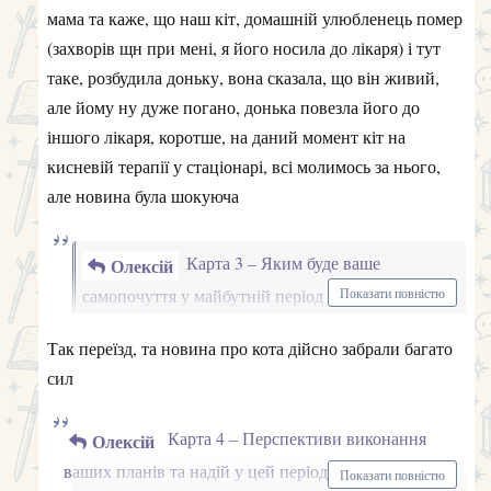
дружелюбній атмосфері
Карта 3 – Яким буде ваше самопочуття у майбутній
період 7 мечів
може бути легка застуда, на яку Ви не
звернете увагу, але певний дискомфорт може трохи
бути
Карта 4 – Перспективи виконання ваших планів та
надій у цей період
6 мечів плани рухаються в новому
руслі, невідомо куди це приведе, але застою немає
Карта 5 – Оптимальна для вас лінія поведінки, як
найкраще поводитись
8 мечів ще не час діяти активно,
є певні обмеження, тому спостерігайте та чекайте
влучного моменту.
Гарного тижня та дякую за смайли та нові кнопки для
редагування тексту!
1
Олексій
відповіли на це.