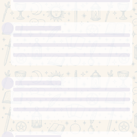
6 пентаклів
Судячи з
карти все буде добре з самопочуттям. Певно своєю
енергійність Ви й інших надихатимете та
заряджатимете.
здається всі болючі процедури позаду, тільки в СБ було
нууу дуже боляче
Карта 4 – Перспективи виконання
Олексій
ваших планів та надій у цей період