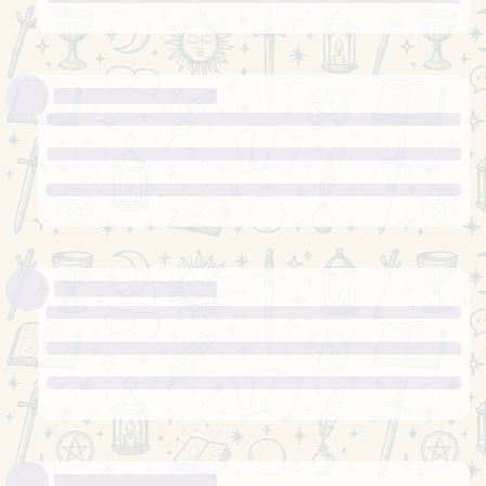
поведінки, як найкраще поводитись
Сонце
Варто насолоджуватись своїми
перемогами та досягненнями, радіти життю та
бути відкритою всьому новому.
хочу до дому, але розумію що час проведений тут
ніколи не повернеться, тому намагаюсь знайти позитив
в прогулянках під серенами, дихаючи повітрям,
смачною їжею, спілкуванні з донькою
Дякую за розклад!
1
Olenka
26 січ 2025 р.
Олексій, Ваш тиждень з 27.01.25-02.02.25
Карта 1 – Як будуть розвиватися важливі справи у