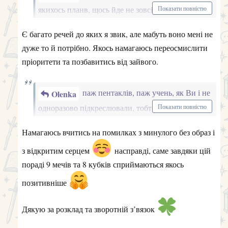
подарує багато приємного.
з відкритим серцем
насправді, саме завдяки цій
пораді 9 мечів та 8 кубків сприймаються якось
позитивніше
Дякую за розклад та зворотній з’вязок
Щодо смайликів, то іх дійсно немає в інтерфейсі
форуму, я заходжу з телефону, тут у клавіатурі є ці
емодзі, їх і використовую.
Треба буде подумати як додати смайлики на форум.
Таропис
Олексій
2 лют 2025 р.
Ваш розклад
Olenka