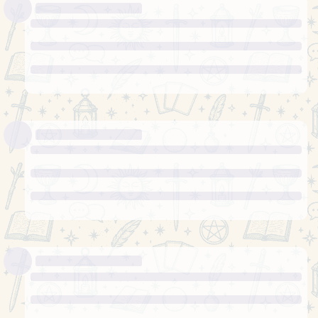
думаю
Карта 2 – Якою буде домашня
Олексій
обстановка, спілкування з близькими, коханою
людиною