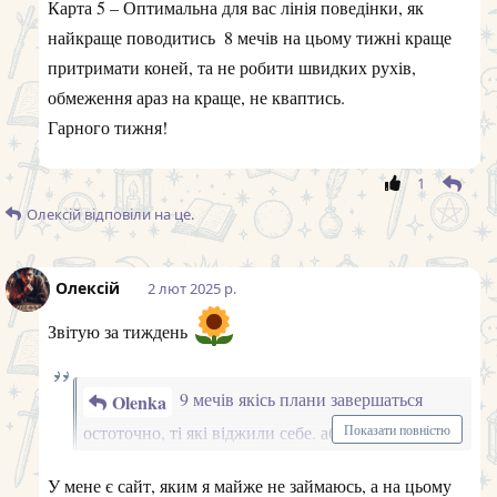
Звітую за тиждень
9 мечів якісь плани завершаться
Olenka
остоточно, ті які віджили себе. або
Показати повністю
безперспективні, не варто жалкувати, це повинно
У мене є сайт, яким я майже не займаюсь, а на цьому
було статися
тижні заскочив себе на думці, що може воно мені й не
треба
9 жезлів все за протоколом, також
Olenka
може бути листування, а взагалі гладенько, без
Показати повністю
ексцесів
Так, все гладенько і без ексцесів
6 пентаклів, може щось турбувати, не