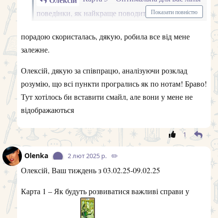
1
Olenka
2 лют 2025 р.
✏️
Олексій, Ваш тиждень з 03.02.25-09.02.25
Карта 1 – Як будуть розвиватися важливі справи у
майбутній період
Всесвіт справи розвиваються,
так як і належить, гармонійно
та благополучно
Карта 2 – Якою буде домашня обстановка, спілкування
з близькими, коханою
паж мечів в домі також все буде
гладенько, але можуть бути якісь моменти, коли буде
хвилинка слабкості та захочеться зірватися, але в
цілому все добре
Карта 3 – Яким буде ваше самопочуття у майбутній