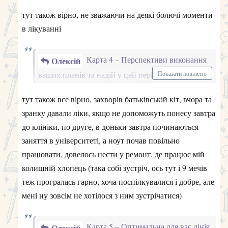
спілкування буде мало.
заняття в університеті, а ноут почав повільно
працювати, довелось нести у ремонт, де працює мій
колишній хлопець (така собі зустріч, ось тут і 9 мечів
теж програлась гарно, хоча поспілкувалися і добре, але
мені ну зовсім не хотілося з ним зустрічатися)
Карта 5 – Оптимальна для вас лінія
Олексій
поведінки, як найкраще поводитись
Показати повністю
3 пентаклів
Сумлінно виконувати свою роботу,
Паж мечів
Не
порадою скористалась, дякую, робила все від мене
переймати досвід та вчитись новому.
виключено, що якісь справи підуть не за планом,
залежне.
можливо доведеться щось змінювати, шукати нові
Олексій, дякую за співпрацю, аналізуючи розклад
рішення, розмірковувати як покращити все.
розумію, що всі пункти програлись як по нотам! Браво!
Тут хотілось би вставити смайл, але вони у мене не
відображаються