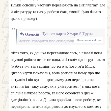
тільки основну частину перевіряють на антіплагіат, але
й літературу та назву роботи (так, емоцій було багато з
цього приводу)
Тут теж карти Хмари й Труна
Олексій
можуть говорити про складнощі, але скоріше за
Показати повністю
все статтю опублікують(вершник) ймовірно, не
після того, як донька перехвилювалась, а взагалі вона
без допомоги когось впливового(ведмідь)
наукові роботи пише не одна, а зі своїм одногрупником
(мабуть тут від ведмідь, до того ж його ім’я Міша,
цікаво карти показали), вона розповіла йому про цю
ситуація і він купив программу для перевірки на
антіплагіат, таку саму, як в університеті ( в них ще є
спільна наукова робота, та його особиста з цієї ж
дисціпліни), вчора Дарина доробила свою роботу, все
перевірила, та знов відправила до наукового комітету