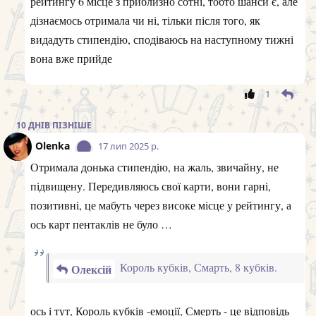
рейтингу 6 місце з приблизно сотні, тобто шанси є, але
дізнаємось отримала чи ні, тільки після того, як
видадуть стипендію, сподіваюсь на наступному тижні
вона вже прийде
1
10 ДНІВ
ПІЗНІШЕ
Olenka
17 лип 2025 р.
Отримала донька стипендію, на жаль, звичайну, не
підвищену. Передивляюсь свої карти, вони гарні,
позитивні, це мабуть через високе місце у рейтингу, а
ось карт пентаклів не було …
Король кубків, Смарть, 8 кубків.
Олексій
ось і тут, Король кубків -емоції, Смерть - це відповідь