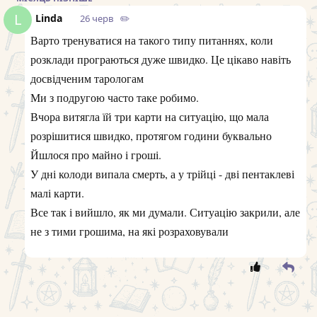
L
Linda
26 черв
✏️
Варто тренуватися на такого типу питаннях, коли
розклади програються дуже швидко. Це цікаво навіть
досвідченим тарологам
Ми з подругою часто таке робимо.
Вчора витягла їй три карти на ситуацію, що мала
розрішитися швидко, протягом години буквально
Йшлося про майно і гроші.
У дні колоди випала смерть, а у трійці - дві пентаклеві
малі карти.
Все так і вийшло, як ми думали. Ситуацію закрили, але
не з тими грошима, на які розраховували