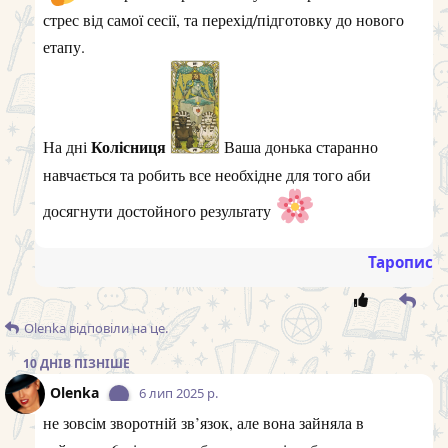
стрес від самої сесії, та перехід/підготовку до нового
етапу.
Колісниця
На дні
Ваша донька старанно
навчається та робить все необхідне для того аби
досягнути достойного результату
Таропис
Olenka
відповіли на це.
10 ДНІВ
ПІЗНІШЕ
Olenka
6 лип 2025 р.
не зовсім зворотній зв’язок, але вона зайняла в