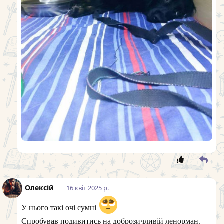
Олексій
16 квiт 2025 р.
У нього такі очі сумні
Спробував подивитись на доброзичливій ленорман.