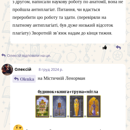
з другом, написали наукову роботу по анатомії, вона не
пройшла антиплагіат. Питання, чи вдасться
переробити цю роботу та здати. (перевіряли на
платному антиплагіаті, був дуже низький відсоток
плагіату) Зворотній зв’язок надам до кінця тижня.
Олексій
відповіли на це.
Олексій
8 груд 2024 р.
на Містичній Ленорман
Olenka
будинок+книга+труна=мітла
+
+
=