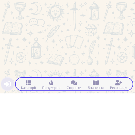
Категорії
Популярне
Сторінки
Значення
Реєстрація
Натисніть, щоб побачити прихований контент