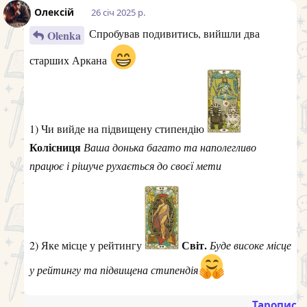
Олексій
26 січ 2025 р.
Спробував подивитись, вийшли два
Olenka
старших Аркана
1) Чи вийде на підвищену стипендію
Колісниця
Ваша донька багато та наполегливо
працює і рішуче рухається до своєї мети
Світ.
2) Яке місце у рейтингу
Буде високе місце
у рейтингу та підвищена стипендія
Таропис