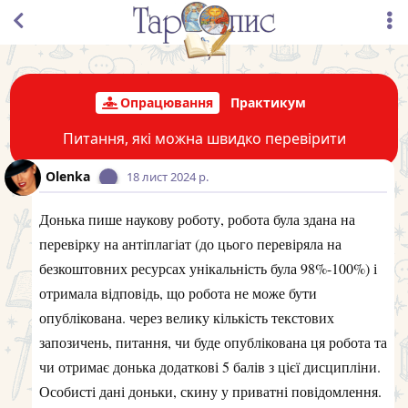
Опрацювання
Практикум
Питання, які можна швидко перевірити
Olenka
18 лист 2024 р.
Донька пише наукову роботу, робота була здана на
перевірку на антіплагіат (до цього перевіряла на
безкоштовних ресурсах унікальність була 98%-100%) і
отримала відповідь, що робота не може бути
опублікована. через велику кількість текстових
запозичень, питання, чи буде опублікована ця робота та
чи отримає донька додаткові 5 балів з цієї дисципліни.
Особисті дані доньки, скину у приватні повідомлення.