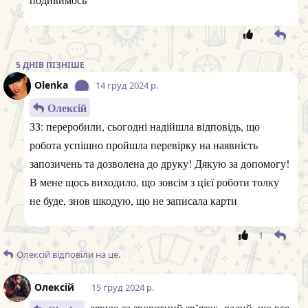
опублікують
5 ДНІВ
ПІЗНІШЕ
Olenka
14 груд 2024 р.
Олексій
ЗЗ: переробили, сьогодні надійшла відповідь, що
робота успішно пройшла перевірку на наявність
запозичень та дозволена до друку! Дякую за допомогу!
В мене щось виходило, що зовсім з цієї роботи толку
не буде, знов шкодую, що не записала карти
1
Олексій
відповіли на це.
Олексій
15 груд 2024 р.
дякую за зворотний зв’язок, радий, що все