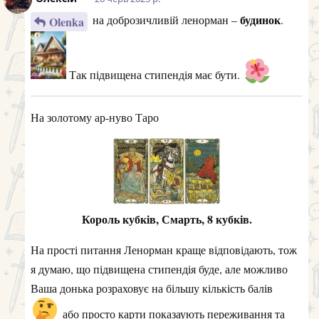
будинок
на доброзичливій ленорман –
.
Olenka
Так підвищена стипендія має бути.
На золотому ар-нуво Таро
Король кубків, Смарть, 8 кубків.
На прості питання Ленорман краще відповідають, тож
я думаю, що підвищена стипендія буде, але можливо
Ваша донька розраховує на більшу кількість балів
або просто карти показаують переживання та