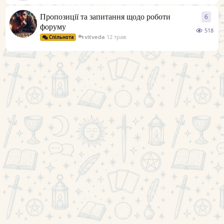
Пропозиції та запитання щодо роботи
6
6
відп
форуму
518
vitveda
12 трав
Спільнота