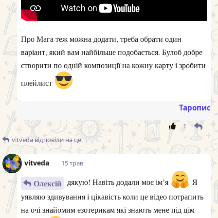
Про Мага теж можна додати, треба обрати один
варіант, який вам найбільше подобається. Булоб добре
створити по одній композиції на кожну карту і зробити
плейлист
Таропис
1
vitveda
відповіли на це.
vitveda
15 трав
дякую! Навіть додали моє ім’я
Я
Олексій
уявляю здивування і цікавість коли це відео потрапить
на очі знайомим езотерикам які знають мене під цім