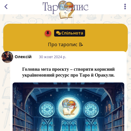
Спільнота
Про таропис 📝
Олексій
30 жовт 2024 р.
Головна мета проєкту – створити корисний
україномовний ресурс про Таро й Оракули.