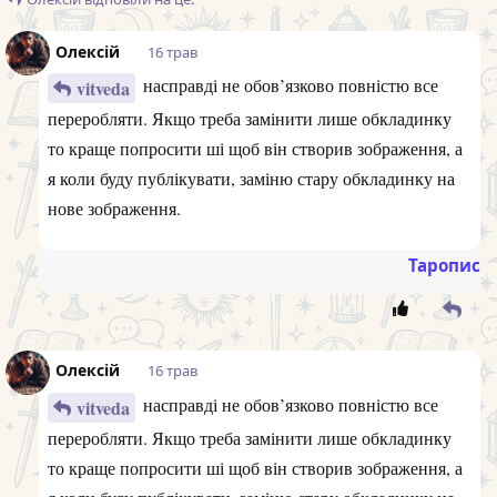
Олексій
16 трав
насправді не обов’язково повністю все
vitveda
переробляти. Якщо треба замінити лише обкладинку
то краще попросити ші щоб він створив зображення, а
я коли буду публікувати, заміню стару обкладинку на
нове зображення.
Таропис
Олексій
16 трав
насправді не обов’язково повністю все
vitveda
переробляти. Якщо треба замінити лише обкладинку
то краще попросити ші щоб він створив зображення, а