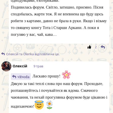
однодумцями, езотериками.
Подивилась форум. Світло, затишно, приємно. Пісня
сподобалась, жарти теж. Я не впевнена що буду щось
робити з картами, давно не брала в руки. Якщо і візьму
то священу книгу Тота і Старши Аркани. А поки я
погуляю у вас, чай, кава…
2
Олексій
та
Olenka
відповіли на це.
Олексій
9 трав
Ласкаво прошу!
vitveda
Дякую за такі теплі слова про наш форум. Проходьте,
розташовуйтесь і почувайтеся як вдома. Смачного
чаювання, та нехай прогулянка форумом буде цікавою і
надихаючою!