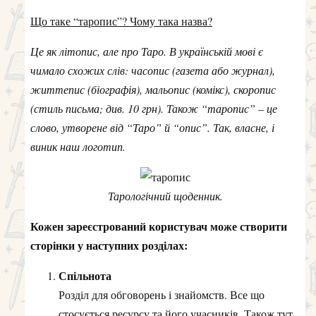
Що таке “таропис”? Чому така назва?
Це як літопис, але про Таро. В українській мові є
чимало схожих слів: часопис (газета або журнал),
життепис (біографія), мальопис (комікс), скоропис
(стиль письма; див. 10 грн). Також “таропис” – це
слово, утворене від “Таро” й “опис”. Так, власне, і
виник наш логотип.
Тарологічний щоденник.
Кожен зареєстрований користувач може створити
сторінки у наступних розділах:
Спільнота
Розділ для обговорень і знайомств. Все що
стосується ресурсу та його учасників. Також тут