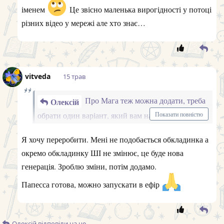
іменем
Це звісно маленька вирогідності у потоці
різних відео у мережі але хто знає…
vitveda
15 трав
Про Мага теж можна додати, треба
Олексій
обрати один варіант, який вам найбільше
Показати повністю
подобається
Я хочу переробити. Мені не подобається обкладинка а
окремо обкладинку ШІ не змінює, це буде нова
генерація. Зроблю зміни, потім додамо.
Папесса готова, можно запускати в ефір
Олексій
відповіли на це.