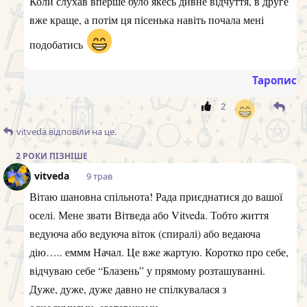
Коли слухав вперше було якесь дивне відчуття, в друге
вже краще, а потім ця пісенька навіть почала мені
подобатись
Таропис
2
vitveda
відповіли на це.
2 РОКИ
ПІЗНІШЕ
vitveda
9 трав
Вітаю шановна спільнота! Рада приєднатися до вашої
оселі. Мене звати Вітведа або Vitveda. Тобто життя
ведуюча або ведуюча віток (спиралі) або ведаюча
дію….. еммм Начал. Це вже жартую. Коротко про себе,
відчуваю себе “Блазень” у прямому розташуванні.
Дуже, дуже, дуже давно не спілкувалася з