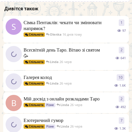
Дивітся також
Сімка Пентаклів: чекати чи змінювати
1
1
від
S
напрямок?
97
Olenka
16 днів тому
Спільнота
Всесвітній день Таро. Вітаю зі святом
2
2
відп
🥳
641
Linda
26 черв
Спільнота
Галерея колод
10
10
від
Linda
26 черв
Спільнота
1.6K
Мій досвід з онлайн розкладами Таро
2
2
відп
В
Linda
26 черв
Спільнота
Різне
492
Езотеричний гумор
7
7
відп
Linda
26 черв
Спільнота
Різне
1.3K