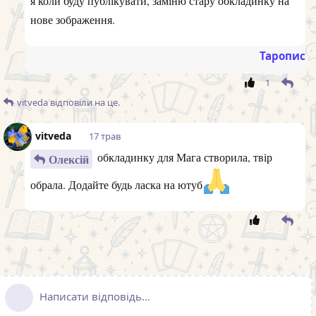
я коли буду публікувати, заміню стару обкладинку на
нове зображення.
Таропис
1
vitveda
відповіли на це.
vitveda
17 трав
обкладинку для Мага створила, твір
Олексій
обрала. Додайте будь ласка на ютуб
Написати відповідь...