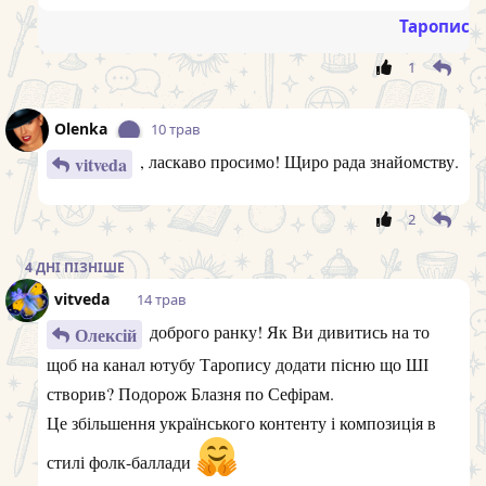
Таропис
1
Olenka
10 трав
, ласкаво просимо! Щиро рада знайомству.
vitveda
2
4 ДНІ
ПІЗНІШЕ
vitveda
14 трав
доброго ранку! Як Ви дивитись на то
Олексій
щоб на канал ютубу Таропису додати пісню що ШІ
створив? Подорож Блазня по Сефірам.
Це збільшення українського контенту і композиція в
стилі фолк-баллади