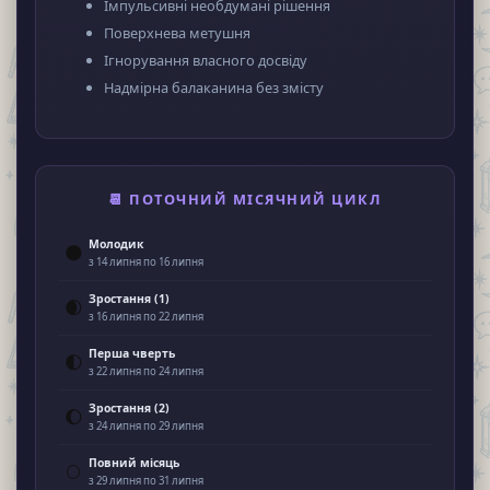
Імпульсивні необдумані рішення
Поверхнева метушня
Ігнорування власного досвіду
Надмірна балаканина без змісту
📆 ПОТОЧНИЙ МІСЯЧНИЙ ЦИКЛ
Молодик
🌑
з 14 липня по 16 липня
Зростання (1)
🌒
з 16 липня по 22 липня
Перша чверть
🌓
з 22 липня по 24 липня
Зростання (2)
🌔
з 24 липня по 29 липня
Повний місяць
🌕
з 29 липня по 31 липня