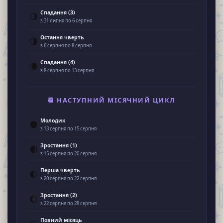
Спадання (3)
🌖
з 31 липня по 6 серпня
Остання чверть
🌗
з 6 серпня по 8 серпня
Спадання (4)
🌘
з 8 серпня по 13 серпня
📆 НАСТУПНИЙ МІСЯЧНИЙ ЦИКЛ
Молодик
🌑
з 13 серпня по 15 серпня
Зростання (1)
🌒
з 15 серпня по 20 серпня
Перша чверть
🌓
з 20 серпня по 22 серпня
Зростання (2)
🌔
з 22 серпня по 28 серпня
Повний місяць