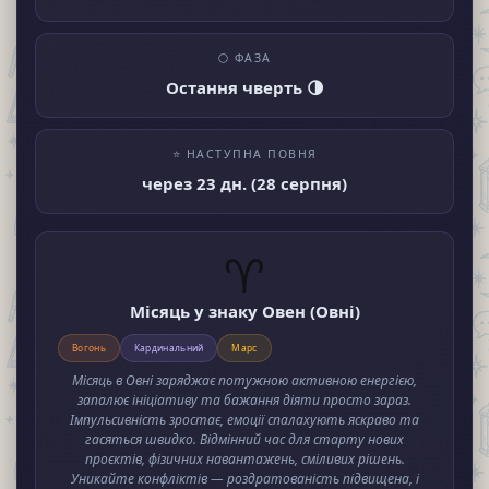
🌕 ФАЗА
Остання чверть 🌗
⭐ НАСТУПНА ПОВНЯ
через 23 дн. (28 серпня)
♈
Місяць у знаку Овен (Овні)
Вогонь
Кардинальний
Марс
Місяць в Овні заряджає потужною активною енергією,
запалює ініціативу та бажання діяти просто зараз.
Імпульсивність зростає, емоції спалахують яскраво та
гасяться швидко. Відмінний час для старту нових
проєктів, фізичних навантажень, сміливих рішень.
Уникайте конфліктів — роздратованість підвищена, і