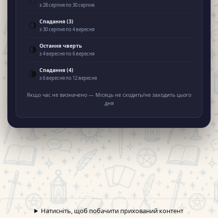
🌕
з 28 серпня по 30 серпня
Спадання (3)
🌖
з 30 серпня по 4 вересня
Остання чверть
🌗
з 4 вересня по 6 вересня
Спадання (4)
🌘
з 6 вересня по 12 вересня
Якщо час не визначено — Місяць не сходить/не заходить цього
дня
Натисніть, щоб побачити прихований контент