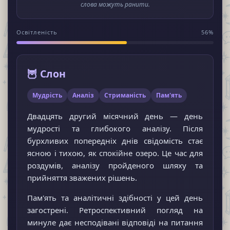
слова можуть ранити.
Освітленість
56%
🦉 Слон
Мудрість
Аналіз
Стриманість
Пам'ять
Двадцять другий місячний день — день
мудрості та глибокого аналізу. Після
бурхливих попередніх днів свідомість стає
ясною і тихою, як спокійне озеро. Це час для
роздумів, аналізу пройденого шляху та
прийняття зважених рішень.
Пам'ять та аналітичні здібності у цей день
загострені. Ретроспективний погляд на
минуле дає несподівані відповіді на питання