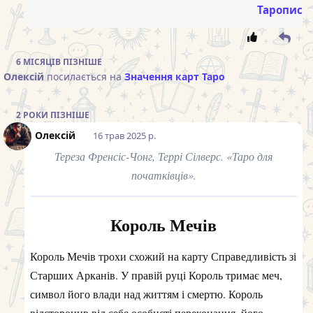
Таропис
6 МІСЯЦІВ
ПІЗНІШЕ
Олексій
посилається на
Значення карт Таро
2 РОКИ
ПІЗНІШЕ
Олексій
16 трав 2025 р.
Тереза Френсіс-Чонг, Террі Сілверс. «Таро для
початківців».
Король Мечів
Король Мечів трохи схожий на карту Справедливість зі
Старших Арканів. У правій руці Король тримає меч,
символ його влади над життям і смертю. Король
відсторонив від себе особисті переконання, його