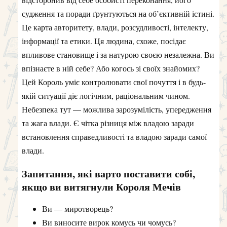
судження та поради ґрунтуються на об’єктивній істині.
Це карта авторитету, влади, розсудливості, інтелекту,
інформації та етики. Ця людина, схоже, посідає
впливове становище і за натурою своєю незалежна. Ви
впізнаєте в ній себе? Або когось зі своїх знайомих?
Цей Король уміє контролювати свої почуття і в будь-
якій ситуації діє логічним, раціональним чином.
Небезпека тут — можлива зарозумілість, упередження
та жага влади. Є чітка різниця між владою заради
встановлення справедливості та владою заради самої
влади.
Запитання, які варто поставити собі,
якщо ви витягнули Короля Мечів
Ви — миротворець?
Ви виносите вирок комусь чи чомусь?