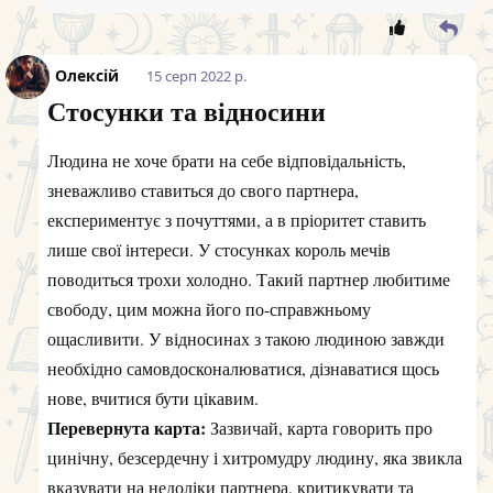
Олексій
15 серп 2022 р.
Стосунки та відносини
Людина не хоче брати на себе відповідальність,
зневажливо ставиться до свого партнера,
експериментує з почуттями, а в пріоритет ставить
лише свої інтереси. У стосунках король мечів
поводиться трохи холодно. Такий партнер любитиме
свободу, цим можна його по-справжньому
ощасливити. У відносинах з такою людиною завжди
необхідно самовдосконалюватися, дізнаватися щось
нове, вчитися бути цікавим.
Перевернута карта:
Зазвичай, карта говорить про
цинічну, безсердечну і хитромудру людину, яка звикла
вказувати на недоліки партнера, критикувати та