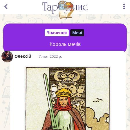
Значення
Мечі
Король мечів
Олексій
7 лют 2022 р.