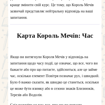
краще змінити свій курс. Це тому, що Король Мечів
зазвичай представляє нейтральну відповідь на ваші
запитання.
Карта Король Мечів: Час
Якщо ви витягнули Короля Мечів у відповідь на
запитання щодо часу події, це означає, що все, чого ви
бажаєте або про що питаєте, здійсниться, але це займе
час, оскільки елемент Повітря позначає рух, і швидкий.
Було б важко сказати, як швидко це станеться, оскільки
це може бути взимку або в сезони знаків Близнюків,
Терезів або Водолія.
Слід розуміти це так: все, про що ви питаєте,