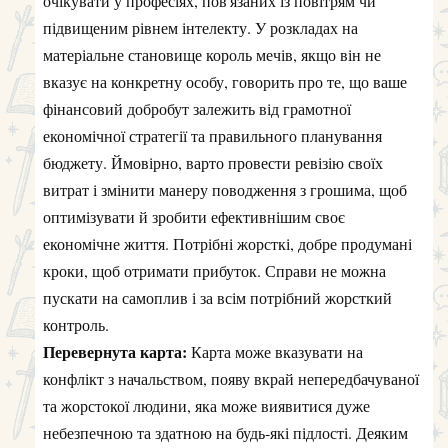
очікувати у професіях, пов'язаних із повітрям чи
підвищеним рівнем інтелекту. У розкладах на
матеріальне становище король мечів, якщо він не
вказує на конкретну особу, говорить про те, що ваше
фінансовий добробут залежить від грамотної
економічної стратегії та правильного планування
бюджету. Ймовірно, варто провести ревізію своїх
витрат і змінити манеру поводження з грошима, щоб
оптимізувати й зробити ефективнішим своє
економічне життя. Потрібні жорсткі, добре продумані
кроки, щоб отримати прибуток. Справи не можна
пускати на самоплив і за всім потрібний жорсткий
контроль.
Перевернута карта:
Карта може вказувати на
конфлікт з начальством, появу вкрай непередбачуваної
та жорстокої людини, яка може виявитися дуже
небезпечною та здатною на будь-які підлості. Деяким