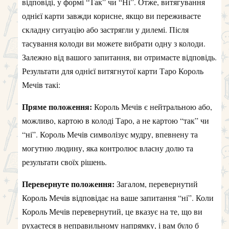
відповіді, у формі “Так” чи “Ні”. Отже, витягування
однієї карти завжди корисне, якщо ви переживаєте
складну ситуацію або застрягли у дилемі. Після
тасування колоди ви можете вибрати одну з колоди.
Залежно від вашого запитання, ви отримаєте відповідь.
Результати для однієї витягнутої карти Таро Король
Мечів такі:
Пряме положення:
Король Мечів є нейтральною або,
можливо, картою в колоді Таро, а не картою “так” чи
“ні”. Король Мечів символізує мудру, впевнену та
могутню людину, яка контролює власну долю та
результати своїх рішень.
Перевернуте положення:
Загалом, перевернутий
Король Мечів відповідає на ваше запитання “ні”. Коли
Король Мечів перевернутий, це вказує на те, що ви
рухаєтеся в неправильному напрямку, і вам було б