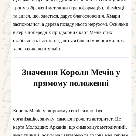
трону зображені метелики (трансформація), півмісяці
та ангел, що, здається, дарує благословення. Хмари
заспокоїлися, а дерева позаду нього нерухомі. Оскільки
вітер з попередніх придворних карт Мечів стих,
стабільність і ясність здаються більш імовірними, ніж
хаос радикальних змін.
Значення Короля Мечів у
прямому положенні
Король Мечів у широкому сенсі символізує
організацію, звичку, самоконтроль та авторитет. Це
карта Молодших Арканів, що символізує методичний,
аналітичний, розум-над-матерією та голова-над-серцем