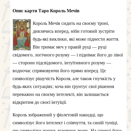
Опис карти Таро Король Мечів
Король Мечів сидить на своєму троні,
дивлячись вперед, ніби готовий зустріти
будь-які виклики, які може піднести життя.
Він тримає меч у правій руці — руці
свідомого, логічного розуму — і піднімає його до лівої
— сторони підсвідомого, інтуїтивного розуму —
водночас спрямовуючи його прямо вперед. Це
символізує рішучість Короля, але також гнучкість у
будь-яких ситуаціях; хоча він ґрунтує свої рішення
переважно на своєму інтелекті, він залишається
відкритим до своєї інтуїції.
Король зображений у фіолетовій накидці, що
символізує його інтелект і співчуття, та синій туніці,
що символізує пошук духовних знань. На спинці його