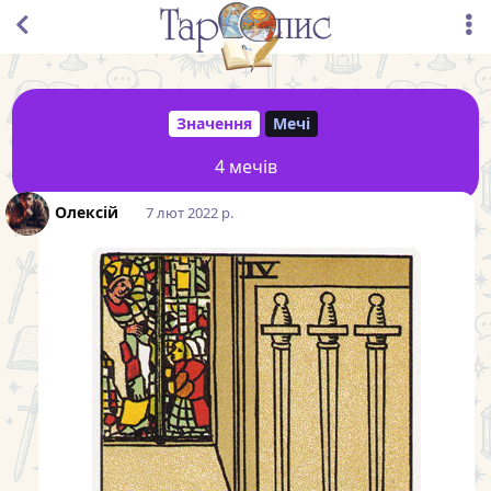
Значення
Мечі
4 мечів
Олексій
7 лют 2022 р.