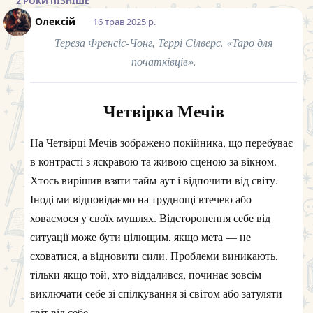
2 РОКИ
ПІЗНІШЕ
Олексій
16 трав 2025 р.
Тереза Френсіс-Чонг, Террі Сілверс. «Таро для
початківців».
Четвірка Мечів
На Четвірці Мечів зображено покійника, що перебуває
в контрасті з яскравою та живою сценою за вікном.
Хтось вирішив взяти тайм-аут і відпочити від світу.
Іноді ми відповідаємо на труднощі втечею або
ховаємося у своїх мушлях. Відсторонення себе від
ситуації може бути цілющим, якщо мета — не
сховатися, а відновити сили. Проблеми виникають,
тільки якщо той, хто віддалився, починає зовсім
виключати себе зі спілкування зі світом або затуляти
світ від себе.