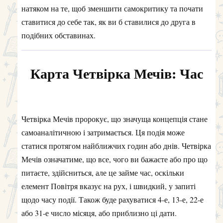
натяком на те, щоб зменшити самокритику та почати
ставитися до себе так, як ви б ставилися до друга в
подібних обставинах.
Карта Четвірка Мечів: Час
Четвірка Мечів пророкує, що значуща концепція стане
самоаналітичною і затримається. Ця подія може
статися протягом найближчих годин або днів. Четвірка
Мечів означатиме, що все, чого ви бажаєте або про що
питаєте, здійсниться, але це займе час, оскільки
елемент Повітря вказує на рух, і швидкий, у запиті
щодо часу події. Також буде рахуватися 4-е, 13-е, 22-е
або 31-е число місяця, або приблизно ці дати.