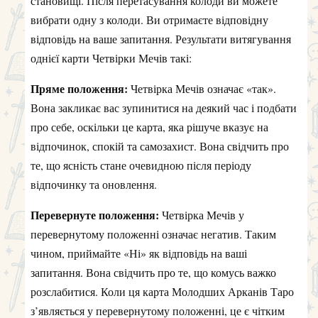
становищі. Після перетасування колоди ви можете
вибрати одну з колоди. Ви отримаєте відповідну
відповідь на ваше запитання. Результати витягування
однієї карти Четвірки Мечів такі:
Пряме положення:
Четвірка Мечів означає «так».
Вона закликає вас зупинитися на деякий час і подбати
про себе, оскільки це карта, яка рішуче вказує на
відпочинок, спокій та самозахист. Вона свідчить про
те, що ясність стане очевидною після періоду
відпочинку та оновлення.
Перевернуте положення:
Четвірка Мечів у
перевернутому положенні означає негатив. Таким
чином, приймайте «Ні» як відповідь на ваші
запитання. Вона свідчить про те, що комусь важко
розслабитися. Коли ця карта Молодших Арканів Таро
з’являється у перевернутому положенні, це є чітким