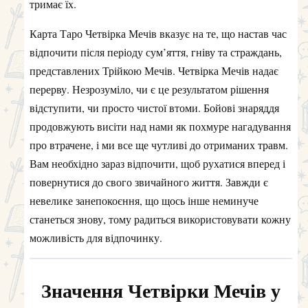
тримає їх.
Карта Таро Четвірка Мечів вказує на те, що настав час
відпочити після періоду сум’яття, гніву та страждань,
представлених Трійкою Мечів. Четвірка Мечів надає
перерву. Незрозуміло, чи є це результатом рішення
відступити, чи просто чистої втоми. Бойові знаряддя
продовжують висіти над нами як похмуре нагадування
про втрачене, і ми все ще чутливі до отриманих травм.
Вам необхідно зараз відпочити, щоб рухатися вперед і
повернутися до свого звичайного життя. Завжди є
невелике занепокоєння, що щось інше неминуче
станеться знову, тому радиться використовувати кожну
можливість для відпочинку.
Значення Четвірки Мечів у