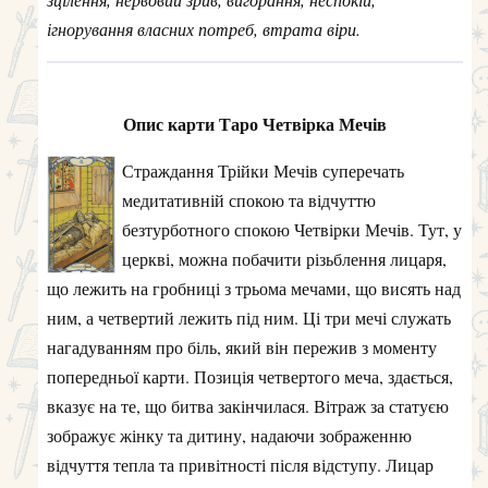
ігнорування власних потреб, втрата віри.
Опис карти Таро Четвірка Мечів
Страждання Трійки Мечів суперечать
медитативній спокою та відчуттю
безтурботного спокою Четвірки Мечів. Тут, у
церкві, можна побачити різьблення лицаря,
що лежить на гробниці з трьома мечами, що висять над
ним, а четвертий лежить під ним. Ці три мечі служать
нагадуванням про біль, який він пережив з моменту
попередньої карти. Позиція четвертого меча, здається,
вказує на те, що битва закінчилася. Вітраж за статуєю
зображує жінку та дитину, надаючи зображенню
відчуття тепла та привітності після відступу. Лицар