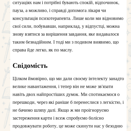
ситуаціях нам і потрібні бувають спокій, відпочинок,
пауза, а можливо, і справді допомога лікаря чи
консультація психотерапевта. Лише коли ми відновимо
свої сили, побувавши, наприклад, у відпустці, можна
знову взятися за вирішення завдання, яке видавалося
таким безнадійним. І тоді ми з подивом виявимо, що
справа йде легко, як по маслу.
Свідомість
Цілком ймовірно, що ми дали своєму інтелекту занадто
велике навантаження, і тепер він не може зв'язати
навіть двох найпростіших думок. Ми спотикаємося о
перешкоди, через які раніше б перенеслися з легкістю, і
не бачимо шляху далі. Якщо ж ми проігноруємо
застереження карти і всеж спробуємо болісно
продовжувати роботу, це може скинути нас у безодню