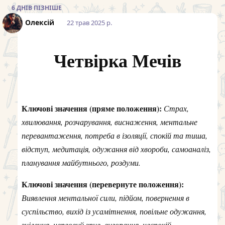
6 ДНІВ
ПІЗНІШЕ
Олексій
22 трав 2025 р.
Четвірка Мечів
Ключові значення (пряме положення):
Страх,
хвилювання, розчарування, виснаження, ментальне
перевантаження, потреба в ізоляції, спокій та тиша,
відступ, медитація, одужання від хвороби, самоаналіз,
планування майбутнього, роздуми.
Ключові значення (перевернуте положення):
Виявлення ментальної сили, підйом, повернення в
суспільство, вихід із усамітнення, повільне одужання,
зцілення, нервовий зрив, вигорання, неспокій,