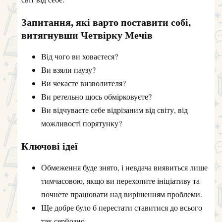
Запитання, які варто поставити собі,
витягнувши Четвірку Мечів
Від чого ви ховаєтеся?
Ви взяли паузу?
Ви чекаєте визволителя?
Ви ретельно щось обмірковуєте?
Ви відчуваєте себе відрізаним від світу, від
можливості порятунку?
Ключові ідеї
Обмеження буде знято, і невдача виявиться лише
тимчасовою, якщо ви перехопите ініціативу та
почнете працювати над вирішенням проблеми.
Ще добре було б перестати ставитися до всього
так серйозно.