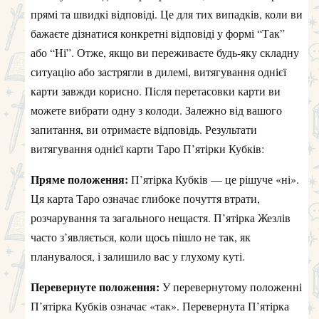
прямі та швидкі відповіді. Це для тих випадків, коли ви
бажаєте дізнатися конкретні відповіді у формі “Так”
або “Ні”. Отже, якщо ви переживаєте будь-яку складну
ситуацію або застрягли в дилемі, витягування однієї
карти завжди корисно. Після перетасовки карти ви
можете вибрати одну з колоди. Залежно від вашого
запитання, ви отримаєте відповідь. Результати
витягування однієї карти Таро П’ятірки Кубків:
Пряме положення:
П’ятірка Кубків — це рішуче «ні».
Ця карта Таро означає глибоке почуття втрати,
розчарування та загального нещастя. П’ятірка Жезлів
часто з’являється, коли щось пішло не так, як
планувалося, і залишило вас у глухому куті.
Перевернуте положення:
У перевернутому положенні
П’ятірка Кубків означає «так». Перевернута П’ятірка