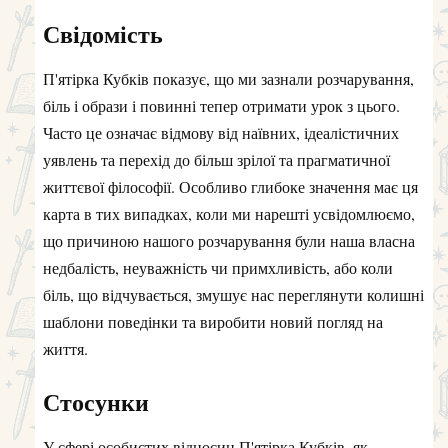
Свідомість
П'ятірка Кубків показує, що ми зазнали розчарування,
біль і образи і повинні тепер отримати урок з цього.
Часто це означає відмову від наївних, ідеалістичних
уявлень та перехід до більш зрілої та прагматичної
життєвої філософії. Особливо глибоке значення має ця
карта в тих випадках, коли ми нарешті усвідомлюємо,
що причиною нашого розчарування були наша власна
недбалість, неуважність чи примхливість, або коли
біль, що відчувається, змушує нас переглянути колишні
шаблони поведінки та виробити новий погляд на
життя.
Стосунки
У сфері особистих відносин П'ятірка Кубків, як