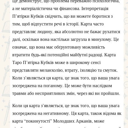
Це демонструє, що проблема переважно психологічна,
а не матеріалістична чи фінансова. Інтерпретація
П’ятірки Кубків свідчить, що ви можете боротися з
тим, щоб відпустити речі в історії. Карта часто
представляє людину, яка абсолютно не бажає рухатися
далі, оскільки вона настільки загрузла в минулому. Це
означає, що вона має обґрунтовану можливість
втратити будь-які потенційні майбутні радощі. Карта
Таро П’ятірка Кубків може в широкому сенсі
представляти меланхолію, втрату, ізоляцію та смуток.
Коли з’являється ця карта, це знак того, що ваша увага
зосереджена на поганому. Це може бути наслідком
травми або несприятливих змін, через які ви пройшли.
Коли ця карта з’являється, це знак того, що ваша увага
зосереджена на негативному. Ця карта, також відома як
карта “покинутості” Молодших Арканів, може