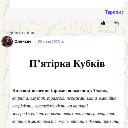
Таропис
6 ДНІВ
ПІЗНІШЕ
Олексій
22 трав 2025 р.
П’ятірка Кубків
Ключові значення (пряме положення):
Травма,
втрата, смуток, трагедія, небажані зміни, емоційна
незрілість, зосередженість на втраті,
зосередженість на негативних почуттях, нещастя,
втрачені можливості, жаль, відчай, відмова, провина,