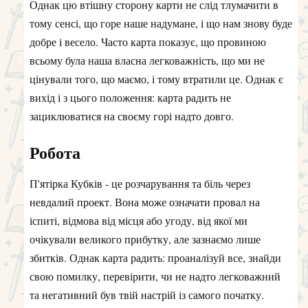
Однак цю втішну сторону карти не слід тлумачити в
тому сенсі, що горе наше надумане, і що нам знову буде
добре і весело. Часто карта показує, що провиною
всьому була наша власна легковажність, що ми не
цінували того, що маємо, і тому втратили це. Однак є
вихід і з цього положення: карта радить не
зациклюватися на своєму горі надто довго.
Робота
П'ятірка Кубків - це розчарування та біль через
невдалий проект. Вона може означати провал на
іспиті, відмова від місця або угоду, від якої ми
очікували великого прибутку, але зазнаємо лише
збитків. Однак карта радить: проаналізуй все, знайди
свою помилку, перевірити, чи не надто легковажний
та негативний був твій настрій із самого початку.