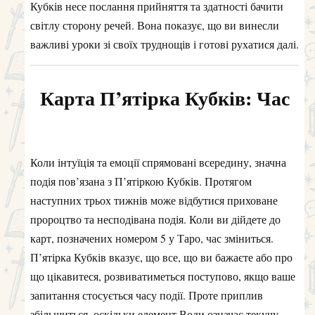
Кубків несе послання прийняття та здатності бачити
світлу сторону речей. Вона показує, що ви винесли
важливі уроки зі своїх труднощів і готові рухатися далі.
Карта П’ятірка Кубків: Час
Коли інтуїція та емоції спрямовані всередину, значна
подія пов’язана з П’ятіркою Кубків. Протягом
наступних трьох тижнів може відбутися приховане
пророцтво та несподівана подія. Коли ви дійдете до
карт, позначених номером 5 у Таро, час зміниться.
П’ятірка Кубків вказує, що все, що ви бажаєте або про
що цікавитеся, розвиватиметься поступово, якщо ваше
запитання стосується часу події. Проте приплив
збільшиться, оскільки елемент Води означає текучу