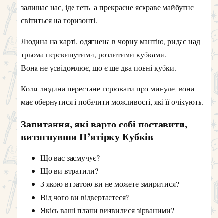
залишає нас, іде геть, а прекрасне яскраве майбутнє
світиться на горизонті.
Людина на карті, одягнена в чорну мантію, ридає над
трьома перекинутими, розлитими кубками.
Вона не усвідомлює, що є ще два повні кубки.
Коли людина перестане горювати про минуле, вона
має обернутися і побачити можливості, які її очікують.
Запитання, які варто собі поставити,
витягнувши П’ятірку Кубків
Що вас засмучує?
Що ви втратили?
З якою втратою ви не можете змиритися?
Від чого ви відвертаєтеся?
Якісь ваші плани виявилися зірваними?