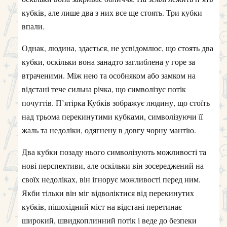
кубків, але лише два з них все ще стоять. Три кубки
впали.
Однак, людина, здається, не усвідомлює, що стоять два
кубки, оскільки вона занадто заглиблена у горе за
втраченими. Між нею та особняком або замком на
відстані тече сильна річка, що символізує потік
почуттів. П’ятірка Кубків зображує людину, що стоїть
над трьома перекинутими кубками, символізуючи її
жаль та недоліки, одягнену в довгу чорну мантію.
Два кубки позаду нього символізують можливості та
нові перспективи, але оскільки він зосереджений на
своїх недоліках, він ігнорує можливості перед ним.
Якби тільки він міг відволіктися від перекинутих
кубків, пішохідний міст на відстані перетинає
широкий, швидкоплинний потік і веде до безпеки