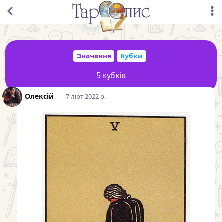
Значення
Кубки
5 кубків
Олексій
7 лют 2022 р.