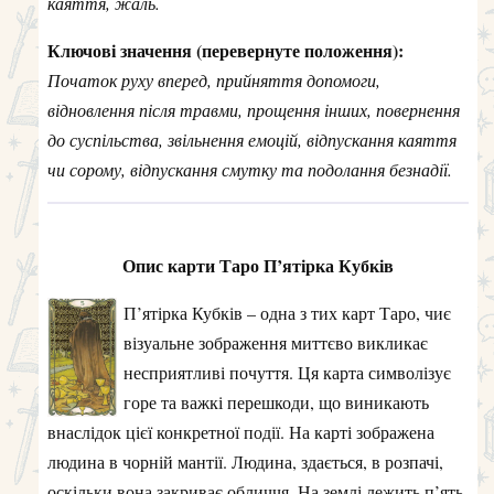
каяття, жаль.
Ключові значення (перевернуте положення):
Початок руху вперед, прийняття допомоги,
відновлення після травми, прощення інших, повернення
до суспільства, звільнення емоцій, відпускання каяття
чи сорому, відпускання смутку та подолання безнадії.
Опис карти Таро П’ятірка Кубків
П’ятірка Кубків – одна з тих карт Таро, чиє
візуальне зображення миттєво викликає
несприятливі почуття. Ця карта символізує
горе та важкі перешкоди, що виникають
внаслідок цієї конкретної події. На карті зображена
людина в чорній мантії. Людина, здається, в розпачі,
оскільки вона закриває обличчя. На землі лежить п’ять