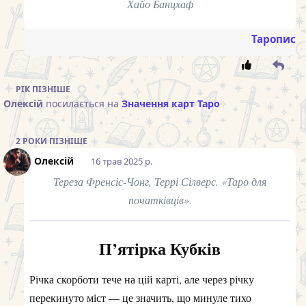
Хайо Банцхаф
Таропис
РІК
ПІЗНІШЕ
Олексій
посилається на
Значення карт Таро
2 РОКИ
ПІЗНІШЕ
Олексій
16 трав 2025 р.
Тереза Френсіс-Чонг, Террі Сілверс. «Таро для
початківців».
П’ятірка Кубків
Річка скорботи тече на цій карті, але через річку
перекинуто міст — це значить, що минуле тихо