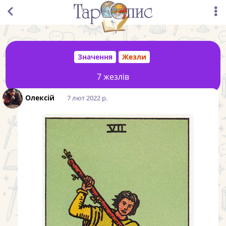
Значення
Жезли
7 жезлів
Олексій
7 лют 2022 р.