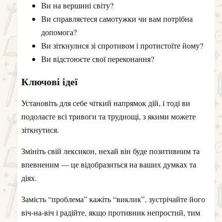
Ви на вершині світу?
Ви справляєтеся самотужки чи вам потрібна
допомога?
Ви зіткнулися зі спротивом і протистоїте йому?
Ви відстоюєте свої переконання?
Ключові ідеї
Установіть для себе чіткий напрямок дій, і тоді ви
подолаєте всі тривоги та труднощі, з якими можете
зіткнутися.
Змініть свій лексикон, нехай він буде позитивним та
впевненим — це відобразиться на ваших думках та
діях.
Замість “проблема” кажіть “виклик”, зустрічайте його
віч-на-віч і радійте, якщо противник непростий, тим