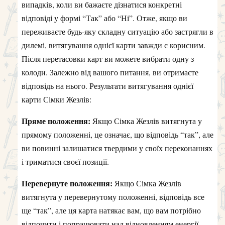
випадків, коли ви бажаєте дізнатися конкретні
відповіді у формі “Так” або “Ні”. Отже, якщо ви
переживаєте будь-яку складну ситуацію або застрягли в
дилемі, витягування однієї карти завжди є корисним.
Після перетасовки карт ви можете вибрати одну з
колоди. Залежно від вашого питання, ви отримаєте
відповідь на нього. Результати витягування однієї
карти Сімки Жезлів:
Пряме положення:
Якщо Сімка Жезлів витягнута у
прямому положенні, це означає, що відповідь “так”, але
ви повинні залишатися твердими у своїх переконаннях
і триматися своєї позиції.
Перевернуте положення:
Якщо Сімка Жезлів
витягнута у перевернутому положенні, відповідь все
ще “так”, але ця карта натякає вам, що вам потрібно
відпочити і попрацювати над відновленням енергії,