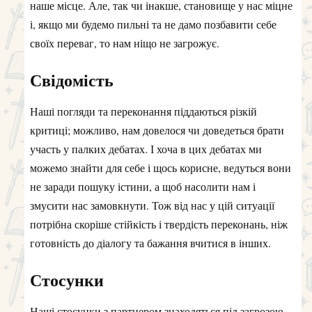
наше місце. Але, так чи інакше, становище у нас міцне
і, якщо ми будемо пильні та не дамо позбавити себе
своїх переваг, то нам ніщо не загрожує.
Свідомість
Наші погляди та переконання піддаються різкій
критиці; можливо, нам довелося чи доведеться брати
участь у палких дебатах. І хоча в цих дебатах ми
можемо знайти для себе і щось корисне, ведуться вони
не заради пошуку істини, а щоб насолити нам і
змусити нас замовкнути. Тож від нас у цій ситуації
потрібна скоріше стійкість і твердість переконань, ніж
готовність до діалогу та бажання вчитися в інших.
Стосунки
Наші стосунки з партнером знаходяться під загрозою.