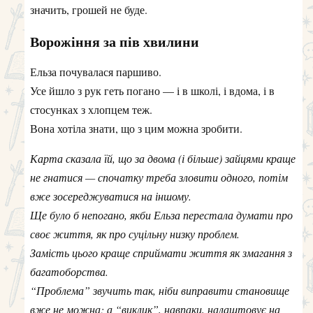
значить, грошей не буде.
Ворожіння за пів хвилини
Ельза почувалася паршиво.
Усе йшло з рук геть погано — і в школі, і вдома, і в
стосунках з хлопцем теж.
Вона хотіла знати, що з цим можна зробити.
Карта сказала їй, що за двома (і більше) зайцями краще
не гнатися — спочатку треба зловити одного, потім
вже зосереджуватися на іншому.
Ще було б непогано, якби Ельза перестала думати про
своє життя, як про суцільну низку проблем.
Замість цього краще сприймати життя як змагання з
багатоборства.
“Проблема” звучить так, ніби виправити становище
вже не можна; а “виклик”, навпаки, налаштовує на