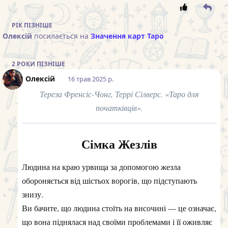
РІК
ПІЗНІШЕ
Олексій
посилається на
Значення карт Таро
2 РОКИ
ПІЗНІШЕ
Олексій
16 трав 2025 р.
Тереза Френсіс-Чонг, Террі Сілверс. «Таро для
початківців».
Сімка Жезлів
Людина на краю урвища за допомогою жезла
обороняється від шістьох ворогів, що підступають
знизу.
Ви бачите, що людина стоїть на височині — це означає,
що вона піднялася над своїми проблемами і її оживляє