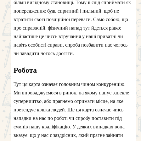
більш вигідному становищі. Тому її слід сприймати як
попередження: будь спритний і пильний, щоб не
втратити своєї позиційної переваги. Само собою, що
про справжній, фізичний напад тут йдеться рідко;
найчастіше це чиєсь втручання у наші приватні чи
навіть особисті справи, спроба позбавити нас чогось
чи завадити чогось досягти.
Робота
Тут ця карта означає головним чином конкуренцію.
Ми впроваджуємося в ринок, на якому панує запекле
суперництво, або прагнемо отримати місце, на яке
претендує кілька людей. Ще ця карта означає чиїсь
нападки на нас по роботі чи спробу поставити під
сумнів нашу кваліфікацію. У деяких випадках вона
вказує, що у нас є заздрісник, який прагне зайняти