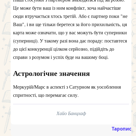
Це може бути ваш із ним конфлікт, хоча найчастіше
сюди втручається хтось третій. Або є партнер поки "не
Ваш", і ви ще тільки беретеся за його прихильність, ця
карта може означати, що у вас можуть бути суперники
(суперниці). У такому разі вона дає пораду: поставтеся
до цієї конкуренції цілком серйозно, підійдіть до
справи з розумом і успіх буде на вашому боці.
Астрологічне значення
Меркурій/Марс в аспекті з Сатурном як уособлення
спритності, що перемагає силу.
Хайо Банцхаф
Таропис