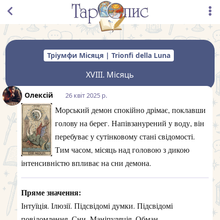
Тріумфи Місяця | Trionfi della Luna
XVIII. Місяць
Олексій
26 квiт 2025 р.
Морський демон спокійно дрімає, поклавши
голову на берег. Напівзанурений у воду, він
перебуває у сутінковому стані свідомості.
Тим часом, місяць над головою з дикою
інтенсивністю впливає на сни демона.
Пряме значення:
Інтуїція. Ілюзії. Підсвідомі думки. Підсвідомі
повідомлення. Сни. Маніпуляція. Обман.