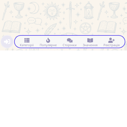
Категорії
Популярне
Сторінки
Значення
Реєстрація
Натисніть, щоб побачити прихований контент