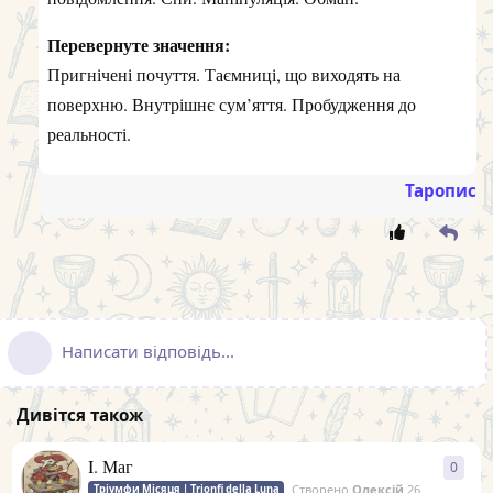
Перевернуте значення:
Пригнічені почуття. Таємниці, що виходять на
поверхню. Внутрішнє сум’яття. Пробудження до
реальності.
Таропис
Написати відповідь...
Дивітся також
I. Маг
0
0
відп
Створено
Олексій
26 квiт 2025 р.
Тріумфи Місяця | Trionfi della Luna