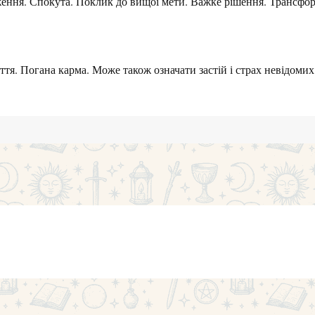
ення. Спокута. Поклик до вищої мети. Важке рішення. Трансфо
тя. Погана карма. Може також означати застій і страх невідомих