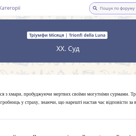
Категорії
Тріумфи Місяця | Trionfi della Luna
XX. Суд
ься з хмари, пробуджуючи мертвих своїми могутніми сурмами. Тр
 гробниць у страху, знаючи, що нарешті настав час відповісти за 