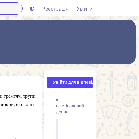
Реєстрація
Увійти
Увійти для відповіді
и тремтячі трупи
вибори, які вони
Оригінальний
допис