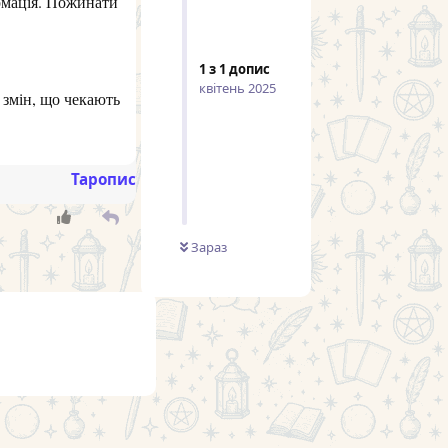
рмація. Пожинати
1
з
1
допис
квітень 2025
 змін, що чекають
Таропис
Зараз