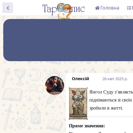
Головна
Олексій
26 квiт 2025 р.
Янгол Суду з’являєт
піднімаються зі своїх
зробили в житті.
Пряме значення: