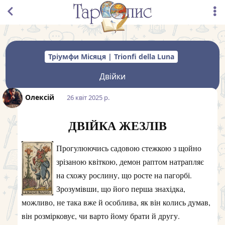
Тріумфи Місяця | Trionfi della Luna
Двійки
Олексій
26 квiт 2025 р.
ДВІЙКА ЖЕЗЛІВ
Прогулюючись садовою стежкою з щойно
зрізаною квіткою, демон раптом натрапляє
на схожу рослину, що росте на пагорбі.
Зрозумівши, що його перша знахідка,
можливо, не така вже й особлива, як він колись думав,
він розмірковує, чи варто йому брати й другу.