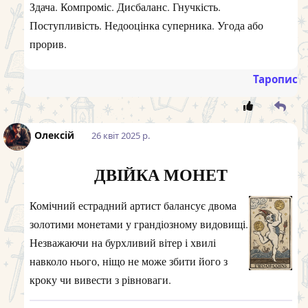
Здача. Компроміс. Дисбаланс. Гнучкість.
Поступливість. Недооцінка суперника. Угода або
прорив.
Таропис
Олексій
26 квiт 2025 р.
ДВІЙКА МОНЕТ
Комічний естрадний артист балансує двома
золотими монетами у грандіозному видовищі.
Незважаючи на бурхливий вітер і хвилі
навколо нього, ніщо не може збити його з
кроку чи вивести з рівноваги.