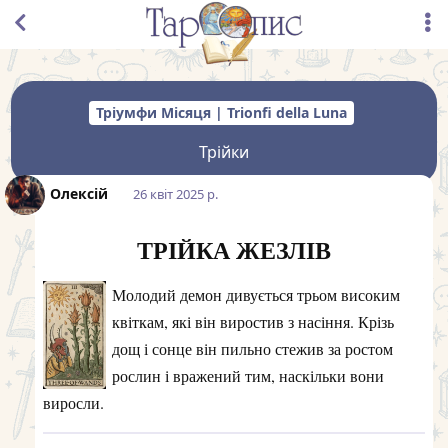
Тріумфи Місяця | Trionfi della Luna
Трійки
Олексій
26 квiт 2025 р.
ТРІЙКА ЖЕЗЛІВ
Молодий демон дивується трьом високим
квіткам, які він виростив з насіння. Крізь
дощ і сонце він пильно стежив за ростом
рослин і вражений тим, наскільки вони
виросли.