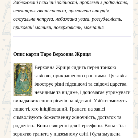
Заблоковані психічні здібності, проблеми з родючістю,
неконтрольовані спалахи, пригнічена інтуїція,
сексуальна напруга, небажана увага, розгубленість,
приховані мотиви, поверховість, мовчання.
Опис карти Таро Верховна Жриця
Верховна Жриця сидить перед тонкою
завісою, прикрашеною гранатами. Ця завіса
ілюструє різні підсвідомі та свідомі царства,
невидиме та видиме, і допомагає утримувати
випадкових спостерігачів на відстані. Увійти зможуть
лише ті, хто ініційований. Гранати на завісі
символізують божественну жіночність, достаток та
родючість. Вони священні для Персефони. Вона з’їла
зернятко граната у підземному світі і була змушена