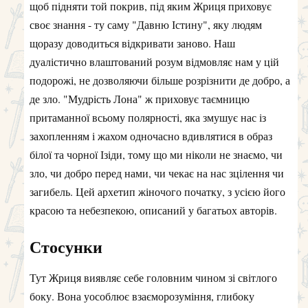
щоб підняти той покрив, під яким Жриця приховує
своє знання - ту саму "Давню Істину", яку людям
щоразу доводиться відкривати заново. Наш
дуалістично влаштований розум відмовляє нам у цій
подорожі, не дозволяючи більше розрізнити де добро, а
де зло. "Мудрість Лона" ж приховує таємницю
притаманної всьому полярності, яка змушує нас із
захопленням і жахом одночасно вдивлятися в образ
білої та чорної Ізіди, тому що ми ніколи не знаємо, чи
зло, чи добро перед нами, чи чекає на нас зцілення чи
загибель. Цей архетип жіночого початку, з усією його
красою та небезпекою, описаний у багатьох авторів.
Стосунки
Тут Жриця виявляє себе головним чином зі світлого
боку. Вона уособлює взаєморозуміння, глибоку