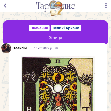
Значення
Великі Аркани
Жриця
Олексій
7 лют 2022 р.
✏️