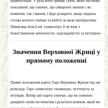
правительки. У руці вона тримає сувій, який частково
показаний, що означає, що священне знання є як
неявним, так і явним, і буде розкрито, якщо людина
готова копати глибше та вийти за межі матеріалізму.
Півмісяць біля її ніг символізує її зв’язок з
божественною жіночністю, підсвідомістю та інтуїцією.
Значення Верховної Жриці у
прямому положенні
Пряме положення карти Таро Верховна Жриця під час
розкладу Таро символізує таємницю, чуттєвість та
інтуїцію. Вибір цієї карти означає, що ви повинні
довіряти своїм інстинктам і рухатися шляхом, який ви