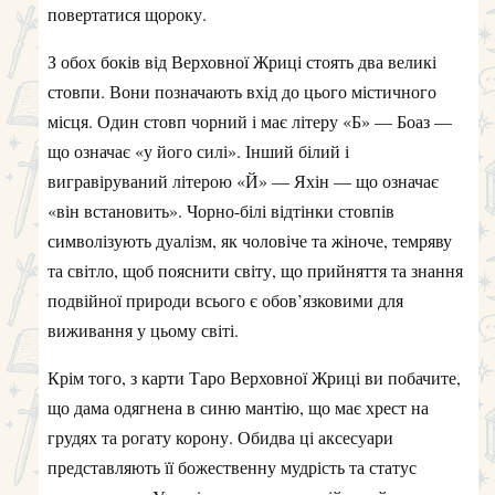
повертатися щороку.
З обох боків від Верховної Жриці стоять два великі
стовпи. Вони позначають вхід до цього містичного
місця. Один стовп чорний і має літеру «Б» — Боаз —
що означає «у його силі». Інший білий і
вигравіруваний літерою «Й» — Яхін — що означає
«він встановить». Чорно-білі відтінки стовпів
символізують дуалізм, як чоловіче та жіноче, темряву
та світло, щоб пояснити світу, що прийняття та знання
подвійної природи всього є обов’язковими для
виживання у цьому світі.
Крім того, з карти Таро Верховної Жриці ви побачите,
що дама одягнена в синю мантію, що має хрест на
грудях та рогату корону. Обидва ці аксесуари
представляють її божественну мудрість та статус