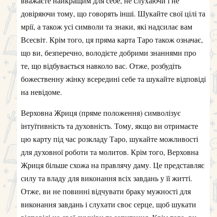
вважаєте найкращим для себе, не слухаючи і не
довіряючи тому, що говорять інші. Шукайте свої цілі та
мрії, а також усі символи та знаки, які надсилає вам
Всесвіт. Крім того, ця пряма карта Таро також означає,
що ви, безперечно, володієте добрими знаннями про
те, що відбувається навколо вас. Отже, розбудіть
божественну жінку всередині себе та шукайте відповіді
на невідоме.
Верховна Жриця (пряме положення) символізує
інтуїтивність та духовність. Тому, якщо ви отримаєте
цю карту під час розкладу Таро, шукайте можливості
для духовної роботи та молитов. Крім того, Верховна
Жриця більше схожа на правлячу даму. Це представляє
силу та владу для виконання всіх завдань у її житті.
Отже, ви не повинні відчувати браку мужності для
виконання завдань і слухати своє серце, щоб шукати