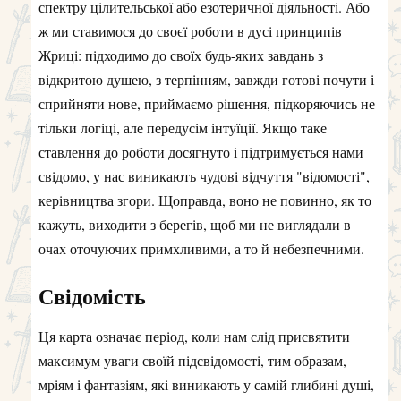
спектру цілительської або езотеричної діяльності. Або
ж ми ставимося до своєї роботи в дусі принципів
Жриці: підходимо до своїх будь-яких завдань з
відкритою душею, з терпінням, завжди готові почути і
сприйняти нове, приймаємо рішення, підкоряючись не
тільки логіці, але передусім інтуїції. Якщо таке
ставлення до роботи досягнуто і підтримується нами
свідомо, у нас виникають чудові відчуття "відомості",
керівництва згори. Щоправда, воно не повинно, як то
кажуть, виходити з берегів, щоб ми не виглядали в
очах оточуючих примхливими, а то й небезпечними.
Свідомість
Ця карта означає період, коли нам слід присвятити
максимум уваги своїй підсвідомості, тим образам,
мріям і фантазіям, які виникають у самій глибині душі,