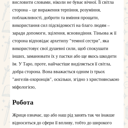
висловити словами, ніколи не буває вічної. Її світла
сторона – це вираження терпіння, розуміння,
поблажливості, доброти та вміння прощати,
використання сил підсвідомості на благо людям –
заради допомоги, зцілення, ясновидіння. Тіньова ж її
сторона відповідає архетипу "темної сестри", яка
використовує свої душевні сили, щоб спокушати
інших, заманювати їх у пастки або ще якось шкодити
їм. У Таро, проте, найчастіше виділяється її світла,
добра сторона. Вона вважається одним із трьох
"ангелів-охоронців", оскільки, згідно з християнською
міфологією,
Робота
Жриця означає, що або наш рід занять так чи інакше
відноситься до сфери її впливу, тобто до широкого