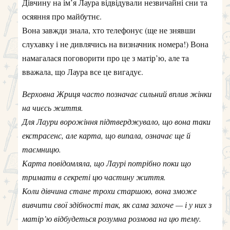
Дівчину на ім’я Лаура відвідували незвичайні сни та
осяяння про майбутнє.
Вона завжди знала, хто телефонує (ще не знявши
слухавку і не дивлячись на визначник номера!) Вона
намагалася поговорити про це з матір’ю, але та
вважала, що Лаура все це вигадує.
Верховна Жриця часто позначає сильний вплив жінки
на чиєсь життя.
Для Лаури ворожіння підтверджувало, що вона таки
екстрасенс, але карта, що випала, означає ще й
таємницю.
Карта повідомляла, що Лаурі потрібно поки що
тримати в секреті цю частину життя.
Коли дівчина стане трохи старшою, вона зможе
вивчити свої здібності так, як сама захоче — і у них з
матір’ю відбудеться розумна розмова на цю тему.