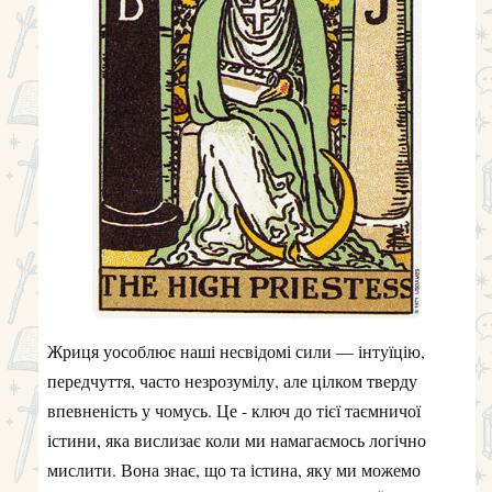
Жриця уособлює наші несвідомі сили — інтуїцію,
передчуття, часто незрозумілу, але цілком тверду
впевненість у чомусь. Це - ключ до тієї таємничої
істини, яка вислизає коли ми намагаємось логічно
мислити. Вона знає, що та істина, яку ми можемо