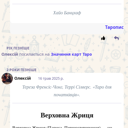
Хайо Банцхаф
Таропис
РІК
ПІЗНІШЕ
Олексій
посилається на
Значення карт Таро
2 РОКИ
ПІЗНІШЕ
Олексій
16 трав 2025 р.
Тереза Френсіс-Чонг, Террі Сілверс. «Таро для
початківців».
Верховна Жриця
Верховна Жриця (Папеса, Першосвящениця) — це