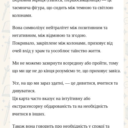
таємнича фігура, що сидить між темною та світлою
колонами.
Вона символізує нейтралітет між позитивним та
негативним, між відмовою та згодою.
Покривало, закріплене між колонами, приховує від
очей вхід у храм та уособлює таїнство життя.
Ми не можемо зазирнути всередину або пройти, тому
що ми ще не до кінця розуміємо те, що приховує завіса.
Усе, на що ми зараз здатні, — це дивитися, вчитися та
дивуватися.
Ця карта часто вказує на інтуїтивну або
екстрасенсорну обдарованість та на необхідність
вчитися в інших.
Також вона говорить про необхідність у спокої та