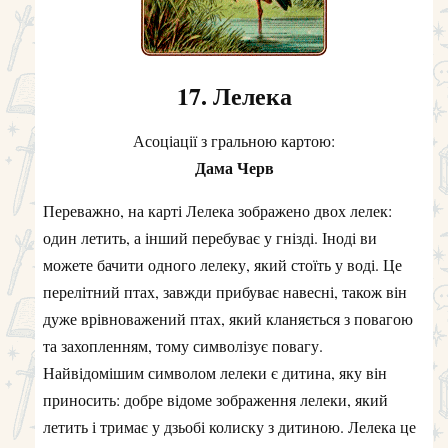
17. Лелека
Асоціації з гральною картою:
Дама Черв
Переважно, на карті Лелека зображено двох лелек:
один летить, а інший перебуває у гнізді. Іноді ви
можете бачити одного лелеку, який стоїть у воді. Це
перелітний птах, завжди прибуває навесні, також він
дуже врівноважений птах, який кланяється з повагою
та захопленням, тому символізує повагу.
Найвідомішим символом лелеки є дитина, яку він
приносить: добре відоме зображення лелеки, який
летить і тримає у дзьобі колиску з дитиною. Лелека це