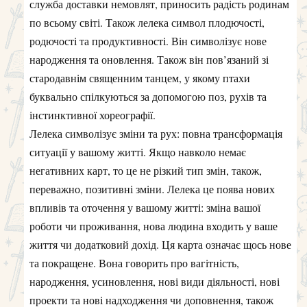
служба доставки немовлят, приносить радість родинам
по всьому світі. Також лелека символ плодючості,
родючості та продуктивності. Він символізує нове
народження та оновлення. Також він пов’язаний зі
стародавнім священним танцем, у якому птахи
буквально спілкуються за допомогою поз, рухів та
інстинктивної хореографії.
Лелека символізує зміни та рух: повна трансформація
ситуації у вашому житті. Якщо навколо немає
негативних карт, то це не різкий тип змін, також,
переважно, позитивні зміни. Лелека це поява нових
впливів та оточення у вашому житті: зміна вашої
роботи чи проживання, нова людина входить у ваше
життя чи додатковий дохід. Ця карта означає щось нове
та покращене. Вона говорить про вагітність,
народження, усиновлення, нові види діяльності, нові
проекти та нові надходження чи доповнення, також