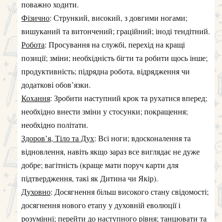
поважно ходити.
Фізично
: Стрункий, високий, з довгими ногами;
вишуканий та витончений; граційний; іноді тендітний.
Робота
: Просування на службі, перехід на кращі
позиції; зміни; необхідність бігти та робити щось інше;
продуктивність; підрядна робота, відрядження чи
додаткові обов’язки.
Кохання
: Зробити наступний крок та рухатися вперед;
необхідно внести зміни у стосунки; покращення;
необхідно політати.
Здоров’я, Тіло та Дух
: Всі ноги; вдосконалення та
відновлення, навіть якщо зараз все виглядає не дуже
добре; вагітність (краще мати поруч карти для
підтвердження, такі як Дитина чи Якір).
Духовно
: Досягнення більш високого стану свідомості;
досягнення нового етапу у духовній еволюції і
розумінні; перейти до наступного рівня; танцювати та