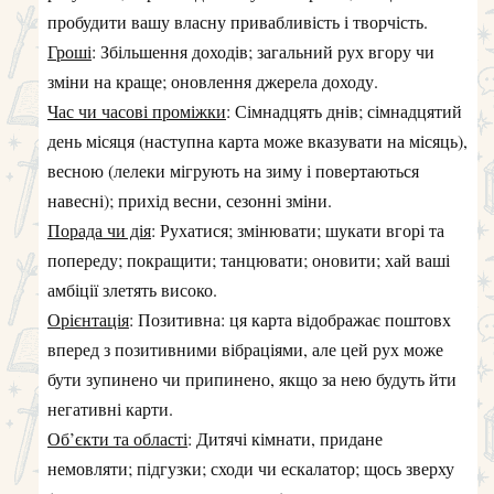
пробудити вашу власну привабливість і творчість.
Гроші
: Збільшення доходів; загальний рух вгору чи
зміни на краще; оновлення джерела доходу.
Час чи часові проміжки
: Сімнадцять днів; сімнадцятий
день місяця (наступна карта може вказувати на місяць),
весною (лелеки мігрують на зиму і повертаються
навесні); прихід весни, сезонні зміни.
Порада чи дія
: Рухатися; змінювати; шукати вгорі та
попереду; покращити; танцювати; оновити; хай ваші
амбіції злетять високо.
Орієнтація
: Позитивна: ця карта відображає поштовх
вперед з позитивними вібраціями, але цей рух може
бути зупинено чи припинено, якщо за нею будуть йти
негативні карти.
Об’єкти та області
: Дитячі кімнати, придане
немовляти; підгузки; сходи чи ескалатор; щось зверху