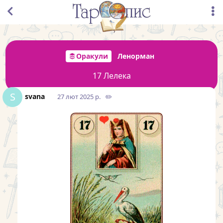
Оракули
Ленорман
17 Лелека
S
svana
27 лют 2025 р.
✏️