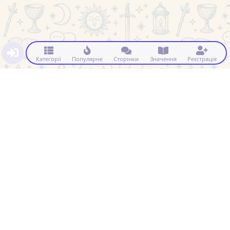
Категорії
Популярне
Сторінки
Значення
Реєстрація
Натисніть, щоб побачити прихований контент