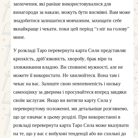
заохочення, які раніше використовувалися для
винагороди за накази, можуть бути висміяні. Вам може
знадобитися залишатися мовчазним, захищати себе
якнайкраще і чекати, поки цей період “з ніг на голову”
мине.
У розкладі Таро перевернута карта Сили представляє
крихкість, дріб’язковість, хворобу, брак віри та
зловживання владою. Ви сповнені мужності, але не
можете її використати. Не хвилюйтеся. Вона там і
чекає на вас. Залиште свою невпевненість і низьку
самооцінку за дверима і просувайтеся вперед завдяки
своїм заслугам. Якщо ви витягли карту Сила у
перевернутому положенні, ми детальніше розглянемо,
що це означає в цьому розділі. При використанні в
розкладі перевернута карта Таро Сила може вказувати
на те, що у вас є вибухові тенденції або ви схильні до