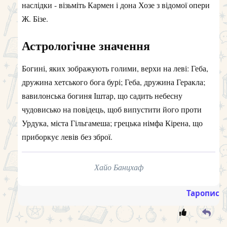
наслідки - візьміть Кармен і дона Хозе з відомої опери
Ж. Бізе.
Астрологічне значення
Богині, яких зображують голими, верхи на леві: Геба,
дружина хетського бога бурі; Геба, дружина Геракла;
вавилонська богиня Іштар, що садить небесну
чудовисько на повідець, щоб випустити його проти
Урдука, міста Гільгамеша; грецька німфа Кірена, що
приборкує левів без зброї.
Хайо Банцхаф
Таропис