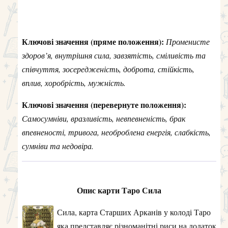
Ключові значення (пряме положення):
Променисте
здоров’я, внутрішня сила, завзятість, сміливість та
співчуття, зосередженість, доброта, стійкість,
вплив, хоробрість, мужність.
Ключові значення (перевернуте положення):
Самосумніви, вразливість, невпевненість, брак
впевненості, тривога, необроблена енергія, слабкість,
сумніви та недовіра.
Опис карти Таро Сила
Сила, карта Старших Арканів у колоді Таро
яка представляє різноманітні риси на додаток