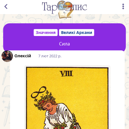
Значення
Великі Аркани
Сила
Олексій
7 лют 2022 р.