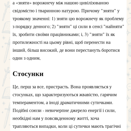
а «зняти» ворожнечу між нашою цивілізованою
свідомістю і тваринною натурою. Причому "зняти" у
троякому значенні: 1) зняти цю ворожнечу як проблему
з порядку денного; 2) "зняти" ці сили в сенсі "найняти"
їх, зробити своїми працівниками; і, 3) "зняти" їх як
протилежності на цьому рівні, щоб перенести на
інший, більш високий, де вони перестануть боротися
один з одним,
Стосунки
Це, перш за все, пристрасть. Вона проявляється у
стосунках, що характеризуються жвавістю, гарячим
темпераментом, а іноді драматичними сутичками.
Подібні союзи - невичерпне джерело енергії і сили,
необхідні нам у повсякденному житті, хоча
трапляються випадки, коли ці сутички мають трагічні