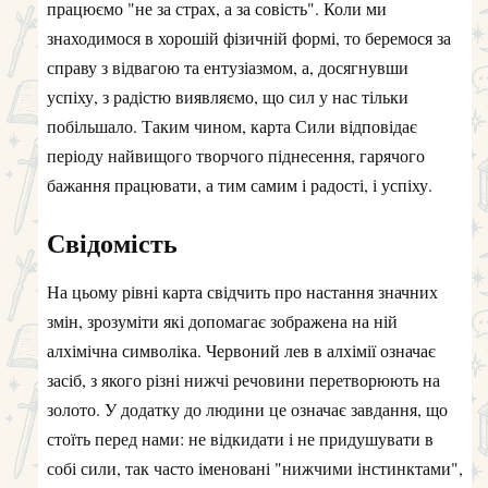
працюємо "не за страх, а за совість". Коли ми
знаходимося в хорошій фізичній формі, то беремося за
справу з відвагою та ентузіазмом, а, досягнувши
успіху, з радістю виявляємо, що сил у нас тільки
побільшало. Таким чином, карта Сили відповідає
періоду найвищого творчого піднесення, гарячого
бажання працювати, а тим самим і радості, і успіху.
Свідомість
На цьому рівні карта свідчить про настання значних
змін, зрозуміти які допомагає зображена на ній
алхімічна символіка. Червоний лев в алхімії означає
засіб, з якого різні нижчі речовини перетворюють на
золото. У додатку до людини це означає завдання, що
стоїть перед нами: не відкидати і не придушувати в
собі сили, так часто іменовані "нижчими інстинктами",