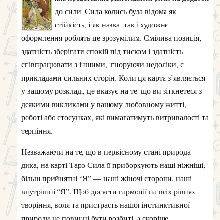
до сили. Сила колись була відома як
стійкість, і як назва, так і художнє
оформлення роблять це зрозумілим. Смілива позиція,
здатність зберігати спокій під тиском і здатність
співпрацювати з іншими, ігноруючи недоліки, є
прикладами сильних сторін. Коли ця карта з’являється
у вашому розкладі, це вказує на те, що ви зіткнетеся з
деякими викликами у вашому любовному житті,
роботі або стосунках, які вимагатимуть витривалості та
терпіння.
Незважаючи на те, що в первісному стані природа
дика, на карті Таро Сила її приборкують наші ніжніші,
більш прийнятні “Я” — наші жіночі сторони, наші
внутрішні “Я”. Щоб досягти гармонії на всіх рівнях
творіння, воля та пристрасть нашої інстинктивної
природи не повинні бути розбиті, а скоріше