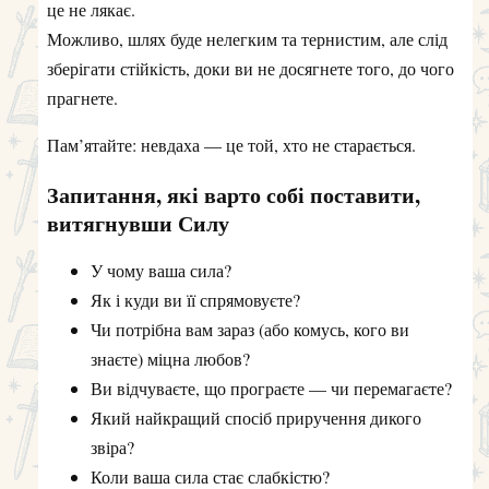
це не лякає.
Можливо, шлях буде нелегким та тернистим, але слід
зберігати стійкість, доки ви не досягнете того, до чого
прагнете.
Пам’ятайте: невдаха — це той, хто не старається.
Запитання, які варто собі поставити,
витягнувши Силу
У чому ваша сила?
Як і куди ви її спрямовуєте?
Чи потрібна вам зараз (або комусь, кого ви
знаєте) міцна любов?
Ви відчуваєте, що програєте — чи перемагаєте?
Який найкращий спосіб приручення дикого
звіра?
Коли ваша сила стає слабкістю?