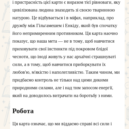
і пристрасність цієї карти є виразом тієї рівноваги, яку
цивілізована людина знаходить зі своєю тваринною
натурою. Це відбувається і в міфах, наприклад, про
дружбу між Гільгамешем і Енкіду, який був спочатку
його непримиренним противником. Ця карта наочно
показує, що наша мета — не в тому, щоб навчитися
приховувати свої інстинкти під покровом блідої
чесноти, що іноді живуть у нас архаїчні страшнуваті
сили, а в тому, щоб навчитися приборкувати їх
любов'ю, м'якістю і наполегливістю. Таким чином, ми
придбаємо контроль не тільки над цими дикими
природними силами, але і над тим запосом енергії,
який на доводилось витрачати на боротьбу з ними.
Робота
Ця карта означає, що ми віддаємо справі всі сили і