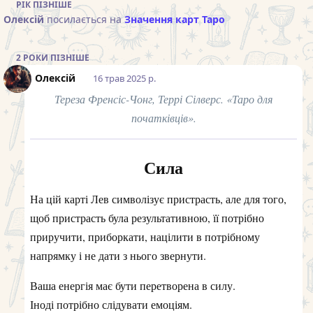
РІК
ПІЗНІШЕ
Олексій
посилається на
Значення карт Таро
2 РОКИ
ПІЗНІШЕ
Олексій
16 трав 2025 р.
Тереза Френсіс-Чонг, Террі Сілверс. «Таро для
початківців».
Сила
На цій карті Лев символізує пристрасть, але для того,
щоб пристрасть була результативною, її потрібно
приручити, приборкати, націлити в потрібному
напрямку і не дати з нього звернути.
Ваша енергія має бути перетворена в силу.
Іноді потрібно слідувати емоціям.