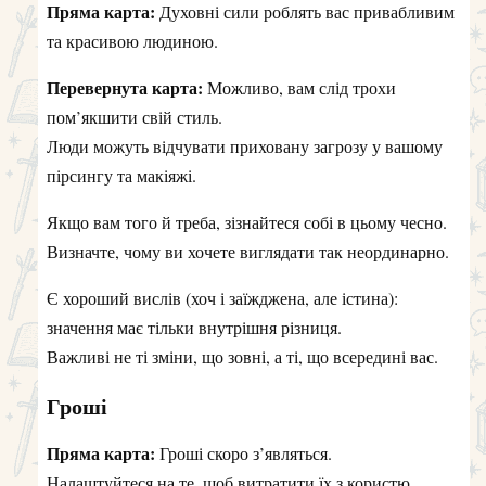
Пряма карта:
Духовні сили роблять вас привабливим
та красивою людиною.
Перевернута карта:
Можливо, вам слід трохи
пом’якшити свій стиль.
Люди можуть відчувати приховану загрозу у вашому
пірсингу та макіяжі.
Якщо вам того й треба, зізнайтеся собі в цьому чесно.
Визначте, чому ви хочете виглядати так неординарно.
Є хороший вислів (хоч і заїжджена, але істина):
значення має тільки внутрішня різниця.
Важливі не ті зміни, що зовні, а ті, що всередині вас.
Гроші
Пряма карта:
Гроші скоро з’являться.
Налаштуйтеся на те, щоб витратити їх з користю.